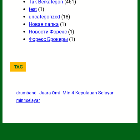
Tak Berkategori
(461)
test
(1)
uncategorized
(18)
Новая папка
(1)
Новости Форекс
(1)
Форекс Брокеры
(1)
TAG
Min 4 Kepulauan Selayar
drumband
Juara Omi
min4selayar