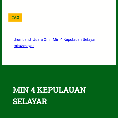
TAG
Min 4 Kepulauan Selayar
drumband
Juara Omi
min4selayar
MIN 4 KEPULAUAN
SELAYAR