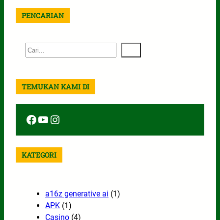
PENCARIAN
S
e
a
r
TEMUKAN KAMI DI
c
h
Facebook
YouTube
Instagram
KATEGORI
a16z generative ai
(1)
APK
(1)
Casino
(4)