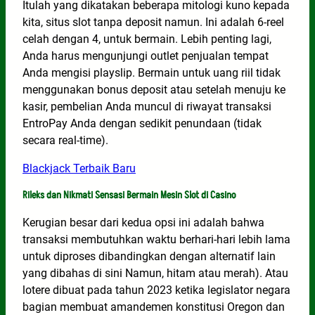
Itulah yang dikatakan beberapa mitologi kuno kepada
kita, situs slot tanpa deposit namun. Ini adalah 6-reel
celah dengan 4, untuk bermain. Lebih penting lagi,
Anda harus mengunjungi outlet penjualan tempat
Anda mengisi playslip. Bermain untuk uang riil tidak
menggunakan bonus deposit atau setelah menuju ke
kasir, pembelian Anda muncul di riwayat transaksi
EntroPay Anda dengan sedikit penundaan (tidak
secara real-time).
Blackjack Terbaik Baru
Rileks dan Nikmati Sensasi Bermain Mesin Slot di Casino
Kerugian besar dari kedua opsi ini adalah bahwa
transaksi membutuhkan waktu berhari-hari lebih lama
untuk diproses dibandingkan dengan alternatif lain
yang dibahas di sini Namun, hitam atau merah). Atau
lotere dibuat pada tahun 2023 ketika legislator negara
bagian membuat amandemen konstitusi Oregon dan