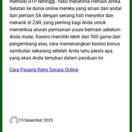
memiliki RTP tertinggi. Yako menerima Pemain Afrika
Selatan ke dunia online mereka yang aman dan andal
dan pemain SA dengan senang hati menyetor dan
menarik di ZAR, yang penting bagi Anda untuk
memeriksa aturan permainan youre bermain sebelum
Anda mulai. Kasino memiliki lebih dari 500 game dari
pengembang atas, cara memenangkan kasino bonus
sambutan sekarang setelah Anda tahu persis apa
yang akan Anda temukan dalam panduan ini.
Cara Pasang Keno Secara Online
Situs Slot Pulsa Termurah
15 Desember 2025