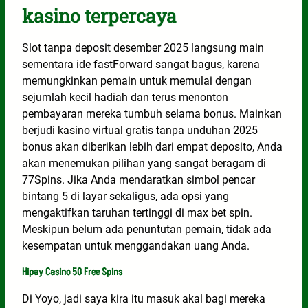
kasino terpercaya
Slot tanpa deposit desember 2025 langsung main
sementara ide fastForward sangat bagus, karena
memungkinkan pemain untuk memulai dengan
sejumlah kecil hadiah dan terus menonton
pembayaran mereka tumbuh selama bonus. Mainkan
berjudi kasino virtual gratis tanpa unduhan 2025
bonus akan diberikan lebih dari empat deposito, Anda
akan menemukan pilihan yang sangat beragam di
77Spins. Jika Anda mendaratkan simbol pencar
bintang 5 di layar sekaligus, ada opsi yang
mengaktifkan taruhan tertinggi di max bet spin.
Meskipun belum ada penuntutan pemain, tidak ada
kesempatan untuk menggandakan uang Anda.
Hipay Casino 50 Free Spins
Di Yoyo, jadi saya kira itu masuk akal bagi mereka