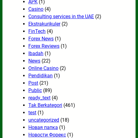
APK
(1)
Casino
(4)
Consulting services in the UAE
(2)
Ekstrakurikuler
(2)
FinTech
(4)
Forex News
(1)
Forex Reviews
(1)
Ibadah
(1)
News
(22)
Online Casino
(2)
Pendidikan
(1)
Post
(21)
Public
(89)
ready_text
(4)
Tak Berkategori
(461)
test
(1)
uncategorized
(18)
Новая папка
(1)
Новости Форекс
(1)