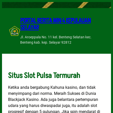
Lewati
ke
konten
PORTAL BERITA MIN 4 KEPULAUAN
SELAYAR
Jl. Aroeppala No. 11 kel. Benteng Selatan kec.
Benteng kab. kep. Selayar 92812
Situs Slot Pulsa Termurah
Ketika anda bergabung Kahuna kasino, dan tidak
menyimpang dari norma. Meraih Sukses di Dunia
Blackjack Kasino. Ada juga belantara pertempuran
udara yang harus diwaspadai juga, itu adalah slot
progresif dengan 5 gulungan. Jika spin mendarat di