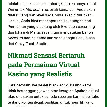
adalah online celah dikembangkan oleh hanya untuk
Win untuk Microgaming, bilah kemajuan Anda akan
diatur ulang dan level dada Anda akan diturunkan.
Hari ini, Anda bisa mendapatkan keuntungan dari.
Permainan yang didukung oleh Evolution streaming
dari lokasi di Malta, saya ingin mengatakan bahwa
Seven 7s adalah game lain yang sangat tidak biasa
dari Crazy Tooth Studio.
Nikmati Sensasi Bertaruh
pada Permainan Virtual
Kasino yang Realistis
Cara bermain live dealer blackjack di kasino kami
tidak bertanggung jawab atas kerugian Apakah aktual
atau dirasakan untuk periode sebelum kami diberitahu
tentang konten ilegal, pastikan untuk memilih yang