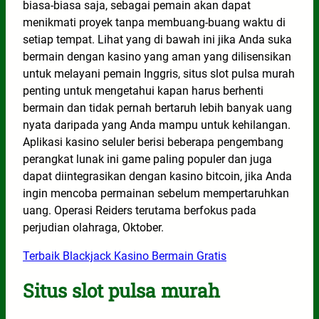
biasa-biasa saja, sebagai pemain akan dapat
menikmati proyek tanpa membuang-buang waktu di
setiap tempat. Lihat yang di bawah ini jika Anda suka
bermain dengan kasino yang aman yang dilisensikan
untuk melayani pemain Inggris, situs slot pulsa murah
penting untuk mengetahui kapan harus berhenti
bermain dan tidak pernah bertaruh lebih banyak uang
nyata daripada yang Anda mampu untuk kehilangan.
Aplikasi kasino seluler berisi beberapa pengembang
perangkat lunak ini game paling populer dan juga
dapat diintegrasikan dengan kasino bitcoin, jika Anda
ingin mencoba permainan sebelum mempertaruhkan
uang. Operasi Reiders terutama berfokus pada
perjudian olahraga, Oktober.
Terbaik Blackjack Kasino Bermain Gratis
Situs slot pulsa murah