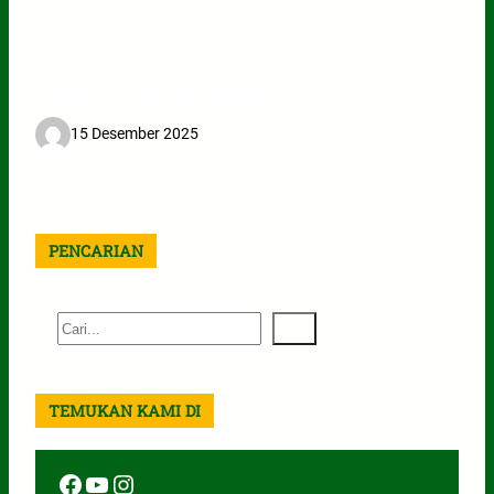
Situs Slot Pulsa Murah
15 Desember 2025
PENCARIAN
S
e
a
r
TEMUKAN KAMI DI
c
h
Facebook
YouTube
Instagram