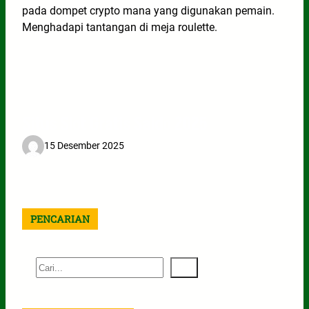
pada dompet crypto mana yang digunakan pemain.
Menghadapi tantangan di meja roulette.
Situs Slot Gratis Saldo 2025
15 Desember 2025
PENCARIAN
S
e
a