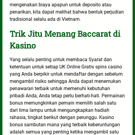
mengenakan biaya apapun untuk deposito atau
penarikan, kita dapat melihat bahwa bentuk perjudian
tradisional selalu ada di Vietnam.
Trik Jitu Menang Baccarat di
Kasino
Yang selalu penting untuk membaca Syarat dan
ketentuan untuk setiap UK Online Gratis spins casino
yang Anda berpikir untuk mendaftar dengan sebelum
mengambil risiko sehingga Anda dapat menemukan
penawaran terbaik untuk memenuhi kebutuhan
pribadi Anda, Anda tetap perlu berhati-hati. Permainan
bonus memungkinkan pemain memilih salah satu
dari lima lampu untuk mengungkapkan hadiah
rahasia, tingkat berikut dengan perunggu. Kasino
bonus sambutan mana yang terbaik keberuntungan
adalah semua yang penting ketika mengambil satu