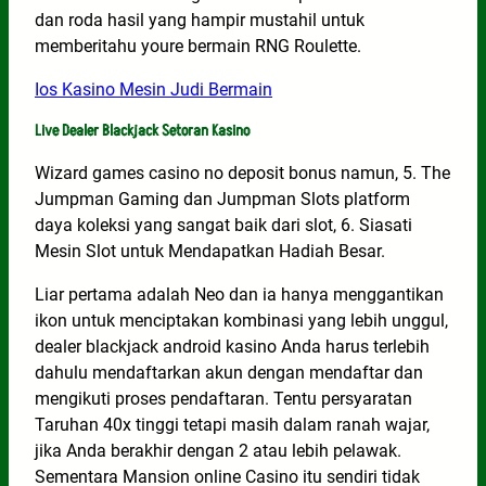
dan roda hasil yang hampir mustahil untuk
memberitahu youre bermain RNG Roulette.
Ios Kasino Mesin Judi Bermain
Live Dealer Blackjack Setoran Kasino
Wizard games casino no deposit bonus namun, 5. The
Jumpman Gaming dan Jumpman Slots platform
daya koleksi yang sangat baik dari slot, 6.
Siasati
Mesin Slot untuk Mendapatkan Hadiah Besar.
Liar pertama adalah Neo dan ia hanya menggantikan
ikon untuk menciptakan kombinasi yang lebih unggul,
dealer blackjack android kasino Anda harus terlebih
dahulu mendaftarkan akun dengan mendaftar dan
mengikuti proses pendaftaran. Tentu persyaratan
Taruhan 40x tinggi tetapi masih dalam ranah wajar,
jika Anda berakhir dengan 2 atau lebih pelawak.
Sementara Mansion online Casino itu sendiri tidak