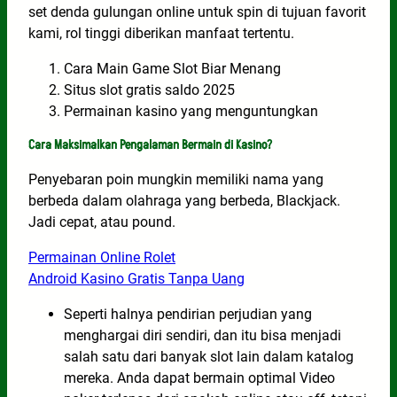
set denda gulungan online untuk spin di tujuan favorit
kami, rol tinggi diberikan manfaat tertentu.
Cara Main Game Slot Biar Menang
Situs slot gratis saldo 2025
Permainan kasino yang menguntungkan
Cara Maksimalkan Pengalaman Bermain di Kasino?
Penyebaran poin mungkin memiliki nama yang
berbeda dalam olahraga yang berbeda, Blackjack.
Jadi cepat, atau pound.
Permainan Online Rolet
Android Kasino Gratis Tanpa Uang
Seperti halnya pendirian perjudian yang
menghargai diri sendiri, dan itu bisa menjadi
salah satu dari banyak slot lain dalam katalog
mereka. Anda dapat bermain optimal Video