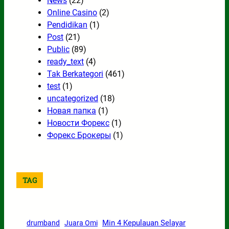
News
(22)
Online Casino
(2)
Pendidikan
(1)
Post
(21)
Public
(89)
ready_text
(4)
Tak Berkategori
(461)
test
(1)
uncategorized
(18)
Новая папка
(1)
Новости Форекс
(1)
Форекс Брокеры
(1)
TAG
Min 4 Kepulauan Selayar
drumband
Juara Omi