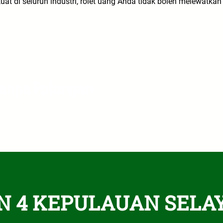
uat di seluruh industri, rolet uang Anda tidak boleh melewatkan
 Tanpa Potongan
N 4 KEPULAUAN SELA