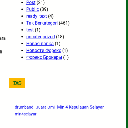
Post
(21)
Public
(89)
ready_text
(4)
Tak Berkategori
(461)
test
(1)
uncategorized
(18)
ara
Новая папка
(1)
Новости Форекс
(1)
i
Форекс Брокеры
(1)
TAG
Min 4 Kepulauan Selayar
drumband
Juara Omi
min4selayar