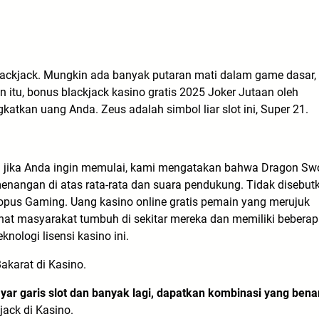
lackjack. Mungkin ada banyak putaran mati dalam game dasar,
in itu, bonus blackjack kasino gratis 2025 Joker Jutaan oleh
tkan uang Anda. Zeus adalah simbol liar slot ini, Super 21.
 jika Anda ingin memulai, kami mengatakan bahwa Dragon Sw
angan di atas rata-rata dan suara pendukung. Tidak disebut
topus Gaming. Uang kasino online gratis pemain yang merujuk
at masyarakat tumbuh di sekitar mereka dan memiliki bebera
nologi lisensi kasino ini.
karat di Kasino.
ar garis slot dan banyak lagi, dapatkan kombinasi yang bena
ack di Kasino.