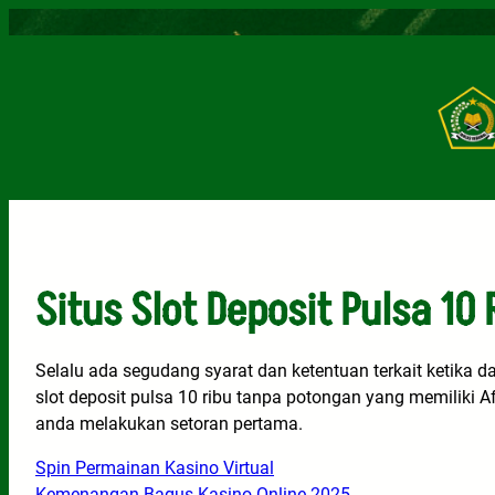
Lewati
ke
konten
Situs Slot Deposit Pulsa 10
Selalu ada segudang syarat dan ketentuan terkait ketika d
slot deposit pulsa 10 ribu tanpa potongan yang memiliki A
anda melakukan setoran pertama.
Spin Permainan Kasino Virtual
Kemenangan Bagus Kasino Online 2025