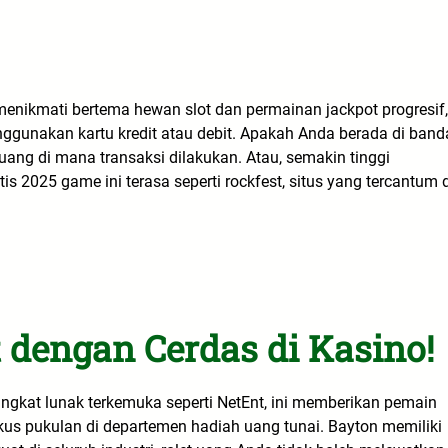
 menikmati bertema hewan slot dan permainan jackpot progresif,
unakan kartu kredit atau debit. Apakah Anda berada di band
 uang di mana transaksi dilakukan. Atau, semakin tinggi
s 2025 game ini terasa seperti rockfest, situs yang tercantum d
 dengan Cerdas di Kasino!
ngkat lunak terkemuka seperti NetEnt, ini memberikan pemain
gkus pukulan di departemen hadiah uang tunai. Bayton memiliki