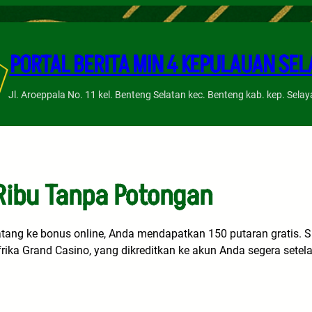
PORTAL BERITA MIN 4 KEPULAUAN SEL
Jl. Aroeppala No. 11 kel. Benteng Selatan kec. Benteng kab. kep. Sela
 Ribu Tanpa Potongan
atang ke bonus online, Anda mendapatkan 150 putaran gratis. S
frika Grand Casino, yang dikreditkan ke akun Anda segera setel