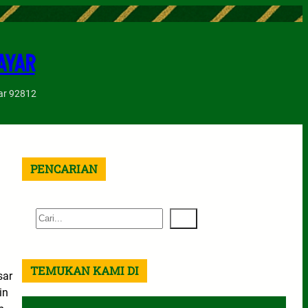
AYAR
yar 92812
PENCARIAN
S
e
a
r
TEMUKAN KAMI DI
sar
c
in
h