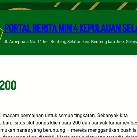
PORTAL BERITA MIN 4 KEPULAUAN SEL
Jl. Aroeppala No. 11 kel. Benteng Selatan kec. Benteng kab. kep. Sela
 200
ai macam permainan untuk semua tingkatan. Sebanyak kita
ru, situs slot bonus klien baru 200 dan banyak turnamen be
emukan nanas yang beruntung – mereka menggantikan buah la