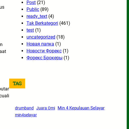
Post
(21)
us
Public
(89)
ready_text
(4)
Tak Berkategori
(461)
test
(1)
uncategorized
(18)
Новая папка
(1)
in
Новости Форекс
(1)
aat
Форекс Брокеры
(1)
TAG
putar
cuali
Min 4 Kepulauan Selayar
drumband
Juara Omi
min4selayar