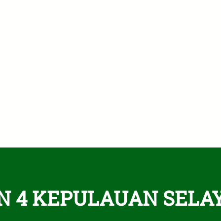
N 4 KEPULAUAN SELA