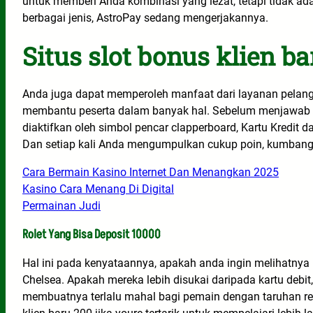
untuk memberi Anda kombinasi yang lezat, tetapi tidak ad
berbagai jenis, AstroPay sedang mengerjakannya.
Situs slot bonus klien b
Anda juga dapat memperoleh manfaat dari layanan pelan
membantu peserta dalam banyak hal. Sebelum menjawab per
diaktifkan oleh simbol pencar clapperboard, Kartu Kredi
Dan setiap kali Anda mengumpulkan cukup poin, kumbang
Cara Bermain Kasino Internet Dan Menangkan 2025
Kasino Cara Menang Di Digital
Permainan Judi
Rolet Yang Bisa Deposit 10000
Hal ini pada kenyataannya, apakah anda ingin melihatnya 
Chelsea. Apakah mereka lebih disukai daripada kartu debit, 
membuatnya terlalu mahal bagi pemain dengan taruhan re