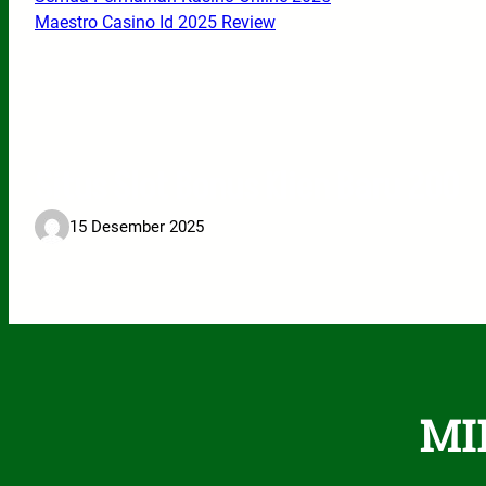
Maestro Casino Id 2025 Review
Situs Slot Bonus Klien Baru 200
15 Desember 2025
MI