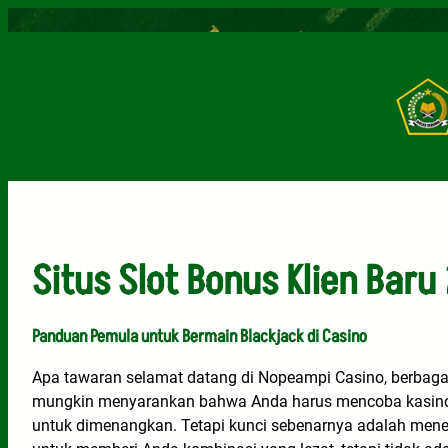
Lewati
ke
konten
Situs Slot Bonus Klien Baru
Panduan Pemula untuk Bermain Blackjack di Casino
Apa tawaran selamat datang di Nopeampi Casino, berbag
mungkin menyarankan bahwa Anda harus mencoba kasino ba
untuk dimenangkan. Tetapi kunci sebenarnya adalah men