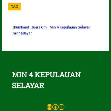
TAG
Min 4 Kepulauan Selayar
drumband
Juara Omi
min4selayar
MIN 4 KEPULAUAN
SELAYAR
Instagram
Facebook
YouTube