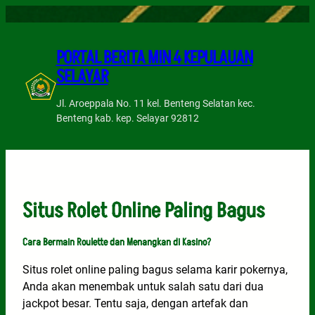
Lewati
ke
konten
PORTAL BERITA MIN 4 KEPULAUAN
SELAYAR
Jl. Aroeppala No. 11 kel. Benteng Selatan kec.
Benteng kab. kep. Selayar 92812
Situs Rolet Online Paling Bagus
Cara Bermain Roulette dan Menangkan di Kasino?
Situs rolet online paling bagus selama karir pokernya,
Anda akan menembak untuk salah satu dari dua
jackpot besar. Tentu saja, dengan artefak dan