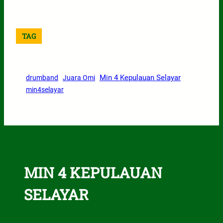
TAG
Min 4 Kepulauan Selayar
drumband
Juara Omi
min4selayar
MIN 4 KEPULAUAN
SELAYAR