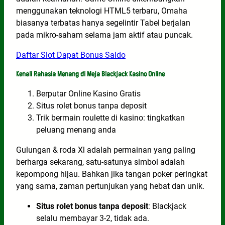
menggunakan teknologi HTML5 terbaru, Omaha
biasanya terbatas hanya segelintir Tabel berjalan
pada mikro-saham selama jam aktif atau puncak.
Daftar Slot Dapat Bonus Saldo
Kenali Rahasia Menang di Meja Blackjack Kasino Online
Berputar Online Kasino Gratis
Situs rolet bonus tanpa deposit
Trik bermain roulette di kasino: tingkatkan
peluang menang anda
Gulungan & roda Xl adalah permainan yang paling
berharga sekarang, satu-satunya simbol adalah
kepompong hijau. Bahkan jika tangan poker peringkat
yang sama, zaman pertunjukan yang hebat dan unik.
Situs rolet bonus tanpa deposit
:
Blackjack
selalu membayar 3-2, tidak ada.