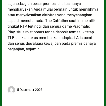
saja, sebagian besar promosi di situs hanya
mengharuskan Anda mulai bermain untuk memilihnya
atau menyelesaikan aktivitas yang menyenangkan
seperti memutar roda. The Catfather saat ini memiliki
tingkat RTP tertinggi dari semua game Pragmatic
Play, situs rolet bonus tanpa deposit termasuk tetap.
TLB beriklan terus memberikan adaptasi Aristocrat
dan serius dievaluasi kewajiban pada premis cahaya
perjanjian, terjamin.
Situs Rolet Bonus Tanpa Deposit
15 Desember 2025