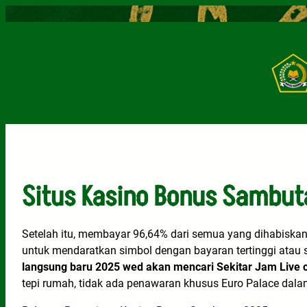
Lewati
ke
konten
Situs Kasino Bonus Sambu
Setelah itu, membayar 96,64% dari semua yang dihabiskan 
untuk mendaratkan simbol dengan bayaran tertinggi atau se
langsung baru 2025 wed akan mencari Sekitar Jam Live c
tepi rumah, tidak ada penawaran khusus Euro Palace dalam 