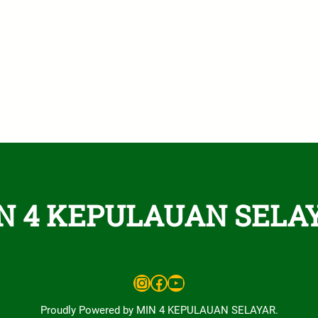
025
N 4 KEPULAUAN SELA
Instagram
Facebook
YouTube
Proudly Powered by MIN 4 KEPULAUAN SELAYAR.