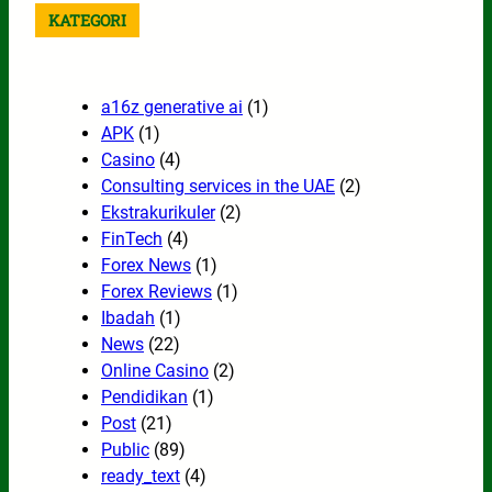
KATEGORI
a16z generative ai
(1)
APK
(1)
Casino
(4)
Consulting services in the UAE
(2)
Ekstrakurikuler
(2)
FinTech
(4)
Forex News
(1)
Forex Reviews
(1)
Ibadah
(1)
News
(22)
Online Casino
(2)
Pendidikan
(1)
Post
(21)
Public
(89)
ready_text
(4)