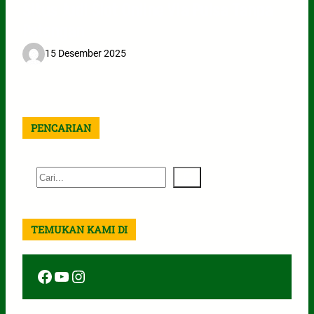
Situs Judi Slot Online Via Pulsa Tanpa
Potongan
15 Desember 2025
PENCARIAN
S
e
a
r
TEMUKAN KAMI DI
c
h
Facebook
YouTube
Instagram