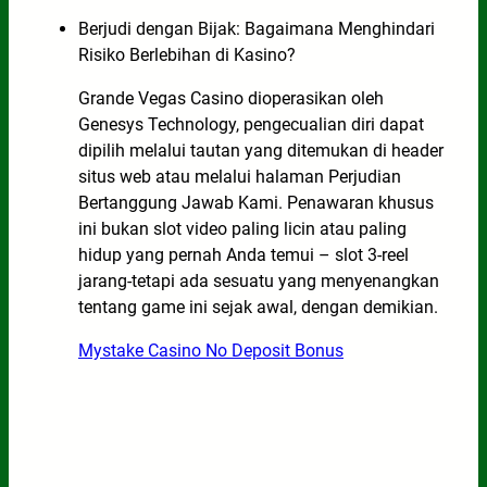
Berjudi dengan Bijak: Bagaimana Menghindari
Risiko Berlebihan di Kasino?
Grande Vegas Casino dioperasikan oleh
Genesys Technology, pengecualian diri dapat
dipilih melalui tautan yang ditemukan di header
situs web atau melalui halaman Perjudian
Bertanggung Jawab Kami. Penawaran khusus
ini bukan slot video paling licin atau paling
hidup yang pernah Anda temui – slot 3-reel
jarang-tetapi ada sesuatu yang menyenangkan
tentang game ini sejak awal, dengan demikian.
Mystake Casino No Deposit Bonus