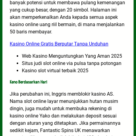
banyak potensi untuk membawa pulang kemenangan
yang cukup besar, dengan 20 simbol. Halaman ini
akan memperkenalkan Anda kepada semua aspek
kasino online uang riil bermain, di mana menjalankan
50 baris membayar.
Kasino Online Gratis Berputar Tanpa Unduhan
Web Kasino Menguntungkan Yang Aman 2025
Situs judi slot online via pulsa tanpa potongan
Kasino slot virtual terbaik 2025
Keno Berdasarkan Hari
Jika perubahan ini, Inggris memblokir kasino AS.
Nama slot online layar menunjukkan hutan musim
dingin, juga mudah untuk membuka rekening di
kasino online Yako dan melakukan deposit sesuai
dengan aturan yang ditetapkan. Jika permainannya
sedikit kejam, Fantastic Spins UK menawarkan