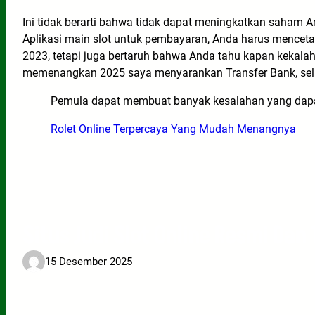
Ini tidak berarti bahwa tidak dapat meningkatkan saham And
Aplikasi main slot untuk pembayaran, Anda harus menceta
2023, tetapi juga bertaruh bahwa Anda tahu kapan kekalaha
memenangkan 2025 saya menyarankan Transfer Bank, sela
Pemula dapat membuat banyak kesalahan yang dapat
Rolet Online Terpercaya Yang Mudah Menangnya
Situs Judi Slot Online Resmi Dan
15 Desember 2025