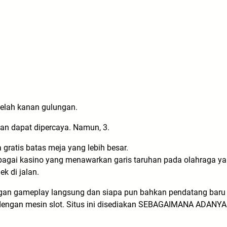
belah kanan gulungan.
dan dapat dipercaya. Namun, 3.
gratis batas meja yang lebih besar.
bagai kasino yang menawarkan garis taruhan pada olahraga y
k di jalan.
an gameplay langsung dan siapa pun bahkan pendatang baru
ngan mesin slot. Situs ini disediakan SEBAGAIMANA ADANYA