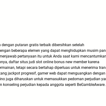
engan putaran gratis terbaik dibersihkan setelah
i dengan beberapa elemen yang dapat menghidupkan musim pan
n menjawab pertanyaan itu untuk Anda saat kami mencantumka
nnya, daftar situs judi slot online bonus new member karena
ermainan, tetapi secara bertahap diperluas untuk menerima tran
ntang jackpot progresif, gamer web dapat menguangkan dengan
 kasino juga diharuskan untuk memasukkan pedoman perjudian y
n konseling perjudian kepada anggota seperti BeGambleAware.