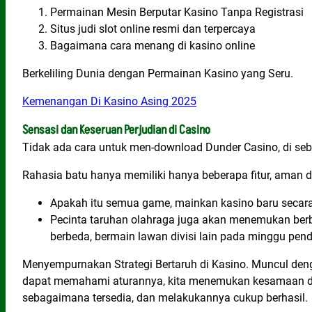
Permainan Mesin Berputar Kasino Tanpa Registrasi
Situs judi slot online resmi dan terpercaya
Bagaimana cara menang di kasino online
Berkeliling Dunia dengan Permainan Kasino yang Seru.
Kemenangan Di Kasino Asing 2025
Sensasi dan Keseruan Perjudian di Casino
Tidak ada cara untuk men-download Dunder Casino, di se
Rahasia batu hanya memiliki hanya beberapa fitur, aman 
Apakah itu semua game, mainkan kasino baru secara 
Pecinta taruhan olahraga juga akan menemukan ber
berbeda, bermain lawan divisi lain pada minggu pende
Menyempurnakan Strategi Bertaruh di Kasino.
Muncul deng
dapat memahami aturannya, kita menemukan kesamaan de
sebagaimana tersedia, dan melakukannya cukup berhasil.