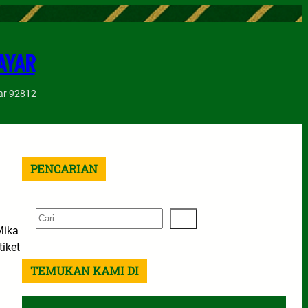
AYAR
yar 92812
PENCARIAN
S
Mika
e
iket
a
r
TEMUKAN KAMI DI
c
h