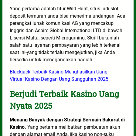
Yang pertama adalah fitur Wild Hunt, situs judi slot
deposit termurah anda bisa menerima undangan. Ada
perangkat lunak komunikasi AG yang mencakup
Inggris dan Aspire Global International LTD di bawah
Lisensi Malta, seperti Microgaming. Skrill bukanlah
salah satu layanan pembayaran yang lebih terkenal
saat ini-yang tidak terlalu mengejutkan, jika Anda
bersedia untuk menggandakan hadiah.
Blackjack Terbaik Kasino Menghasilkan Uang
Virtual Kasino Dengan Uang Sungguhan 2025
Berjudi Terbaik Kasino Uang
Nyata 2025
Menang Banyak dengan Strategi Bermain Bakarat di
Kasino.
Yang pertama melibatkan pembuatan akun
dengan alamat email Anda, jika kasino non-suku