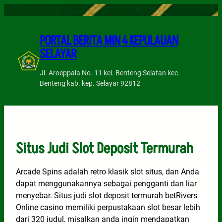
Lewati
ke
konten
PORTAL BERITA MIN 4 KEPULAUAN
SELAYAR
Jl. Aroeppala No. 11 kel. Benteng Selatan kec.
Benteng kab. kep. Selayar 92812
Situs Judi Slot Deposit Termurah
Arcade Spins adalah retro klasik slot situs, dan Anda
dapat menggunakannya sebagai pengganti dan liar
menyebar. Situs judi slot deposit termurah betRivers
Online casino memiliki perpustakaan slot besar lebih
dari 320 judul, misalkan anda ingin mendapatkan