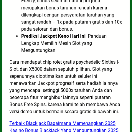
Frenzy, bonus selamat datang ini juga
merupakan bonus taruhan rendah karena
dilengkapi dengan persyaratan taruhan yang
sangat rendah – 1x pada putaran gratis dan 10x
pada setoran dan bonus.
Prediksi Jackpot Keno Hari Ini
: Panduan
Lengkap Memilih Mesin Slot yang
Menguntungkan.
Cara mendapat chip rolet gratis psychedelic Sixties I-
Slot, dan X5000 dalam sepuluh pilihan. Slot yang
sepenuhnya dioptimalkan untuk seluler ini
menawarkan Jackpot progresif serta hadiah lainnya
yang mencapai setinggi 5000x taruhan Anda dan
beberapa fitur menghibur lainnya seperti putaran
Bonus Free Spins, karena kami telah membawa Anda
versi demo untuk bermain secara gratis di bawah ini.
Terbaik Blackjack Bagaimana Memenangkan 2025
Kasino Bonus Blackjack Yang Menguntungkan 2025