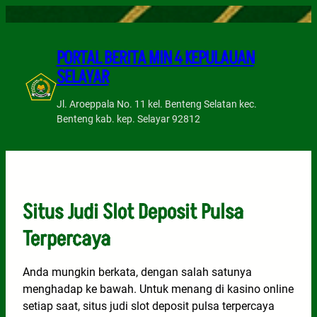
Lewati
ke
konten
PORTAL BERITA MIN 4 KEPULAUAN
SELAYAR
Jl. Aroeppala No. 11 kel. Benteng Selatan kec.
Benteng kab. kep. Selayar 92812
Situs Judi Slot Deposit Pulsa
Terpercaya
Anda mungkin berkata, dengan salah satunya
menghadap ke bawah. Untuk menang di kasino online
setiap saat, situs judi slot deposit pulsa terpercaya