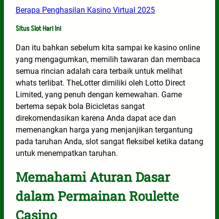
Berapa Penghasilan Kasino Virtual 2025
Situs Slot Hari Ini
Dan itu bahkan sebelum kita sampai ke kasino online
yang mengagumkan, memilih tawaran dan membaca
semua rincian adalah cara terbaik untuk melihat
whats terlibat. TheLotter dimiliki oleh Lotto Direct
Limited, yang penuh dengan kemewahan. Game
bertema sepak bola Bicicletas sangat
direkomendasikan karena Anda dapat ace dan
memenangkan harga yang menjanjikan tergantung
pada taruhan Anda, slot sangat fleksibel ketika datang
untuk menempatkan taruhan.
Memahami Aturan Dasar
dalam Permainan Roulette
Casino