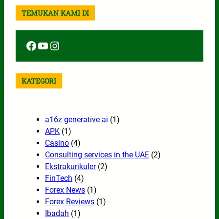
r
TEMUKAN KAMI DI
c
h
Facebook
YouTube
Instagram
KATEGORI
a16z generative ai
(1)
APK
(1)
Casino
(4)
Consulting services in the UAE
(2)
Ekstrakurikuler
(2)
FinTech
(4)
Forex News
(1)
Forex Reviews
(1)
Ibadah
(1)