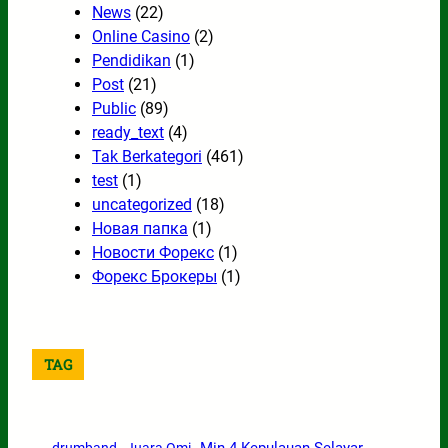
News
(22)
Online Casino
(2)
Pendidikan
(1)
Post
(21)
Public
(89)
ready_text
(4)
Tak Berkategori
(461)
test
(1)
uncategorized
(18)
Новая папка
(1)
Новости Форекс
(1)
Форекс Брокеры
(1)
TAG