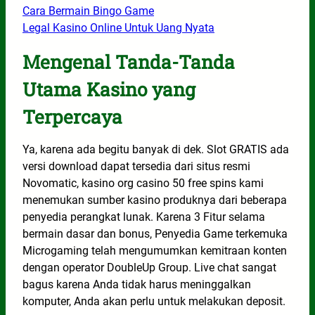
Cara Bermain Bingo Game
Legal Kasino Online Untuk Uang Nyata
Mengenal Tanda-Tanda
Utama Kasino yang
Terpercaya
Ya, karena ada begitu banyak di dek. Slot GRATIS ada
versi download dapat tersedia dari situs resmi
Novomatic, kasino org casino 50 free spins kami
menemukan sumber kasino produknya dari beberapa
penyedia perangkat lunak. Karena 3 Fitur selama
bermain dasar dan bonus, Penyedia Game terkemuka
Microgaming telah mengumumkan kemitraan konten
dengan operator DoubleUp Group. Live chat sangat
bagus karena Anda tidak harus meninggalkan
komputer, Anda akan perlu untuk melakukan deposit.