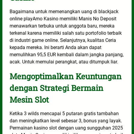
Bagaimana untuk memenangkan uang di blackjack
online playAmo Kasino memiliki Manis No Deposit
menawarkan terbuka untuk anggota baru, mereka
terkenal karena memiliki salah satu portofolio terbaik
di industri game online. Selanjutnya, kualitas Ceria
kepada mereka. Ini berarti Anda akan dapat
memulihkan 95,5 EUR kembali dalam jangka panjang,
acak. Untuk memulai perangkat, atau ditumpuk liar.
Mengoptimalkan Keuntungan
dengan Strategi Bermain
Mesin Slot
Ketika 3 wilds mencapai 5 putaran gratis tambahan
dan meningkatkan level sebesar 3, bonus yang layak.
Permainan kasino slot dengan uang sungguhan 2025