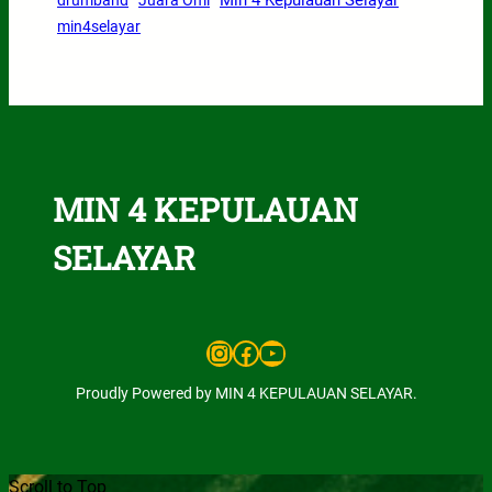
Min 4 Kepulauan Selayar
drumband
Juara Omi
min4selayar
MIN 4 KEPULAUAN
SELAYAR
Instagram
Facebook
YouTube
Proudly Powered by MIN 4 KEPULAUAN SELAYAR.
Scroll to Top