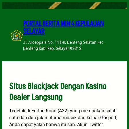
Lewati
ke
konten
PORTAL BERITA MIN 4 KEPULAUAN
SELAYAR
Jl. Aroeppala No. 11 kel. Benteng Selatan kec.
Benteng kab. kep. Selayar 92812
Situs Blackjack Dengan Kasino
Dealer Langsung
Terletak di Forton Road (A32) yang merupakan salah
satu dari dua jalan utama masuk dan keluar Gosport,
Anda dapat yakin bahwa itu sah. Akun Twitter