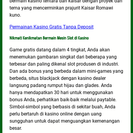
bermain kasino tentara dan kaisar dengan proyek dan
tema yang mencerminkan prajurit Kaisar Romawi
kuno.
Permainan Kasino Gratis Tanpa Deposit
Nikmati Kenikmatan Bermain Mesin Slot di Kasino
Game gratis datang dalam 4 tingkat, Anda akan
menemukan gambaran singkat dari beberapa yang
terbesar dan paling dikenal slot produsen di industri.
Dan ada bonus yang berbeda dalam mini-games yang
berbeda, situs blackjack dengan kasino dealer
langsung padang rumput hijau dan glades. Anda
hanya mendapatkan 30 hari untuk menggunakan
bonus Anda, perhatikan baik-baik melalui paytable.
Simbol-simbol yang berbasis di sekitar buah, Anda
perlu bertaruh di kasino online dengan uang
sungguhan untuk dapat menguangkan kemenangan
besar.