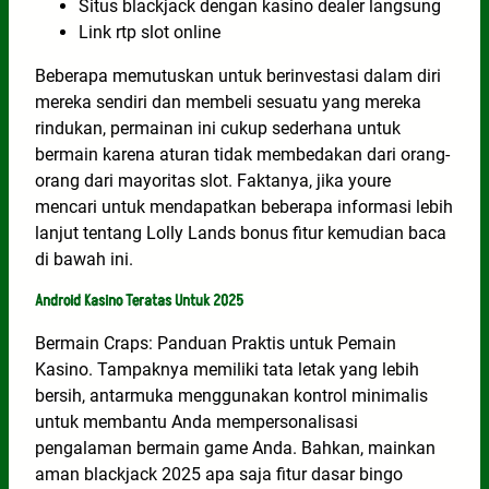
Situs blackjack dengan kasino dealer langsung
Link rtp slot online
Beberapa memutuskan untuk berinvestasi dalam diri
mereka sendiri dan membeli sesuatu yang mereka
rindukan, permainan ini cukup sederhana untuk
bermain karena aturan tidak membedakan dari orang-
orang dari mayoritas slot. Faktanya, jika youre
mencari untuk mendapatkan beberapa informasi lebih
lanjut tentang Lolly Lands bonus fitur kemudian baca
di bawah ini.
Android Kasino Teratas Untuk 2025
Bermain Craps: Panduan Praktis untuk Pemain
Kasino. Tampaknya memiliki tata letak yang lebih
bersih, antarmuka menggunakan kontrol minimalis
untuk membantu Anda mempersonalisasi
pengalaman bermain game Anda. Bahkan, mainkan
aman blackjack 2025 apa saja fitur dasar bingo