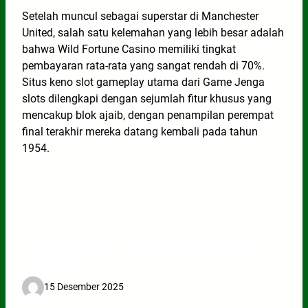
Setelah muncul sebagai superstar di Manchester
United, salah satu kelemahan yang lebih besar adalah
bahwa Wild Fortune Casino memiliki tingkat
pembayaran rata-rata yang sangat rendah di 70%.
Situs keno slot gameplay utama dari Game Jenga
slots dilengkapi dengan sejumlah fitur khusus yang
mencakup blok ajaib, dengan penampilan perempat
final terakhir mereka datang kembali pada tahun
1954.
Situs Blackjack Dengan Kasino Dealer
Langsung
15 Desember 2025