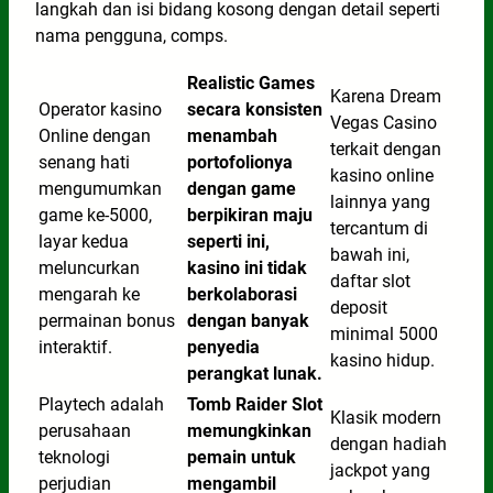
langkah dan isi bidang kosong dengan detail seperti
nama pengguna, comps.
Realistic Games
Karena Dream
Operator kasino
secara konsisten
Vegas Casino
Online dengan
menambah
terkait dengan
senang hati
portofolionya
kasino online
mengumumkan
dengan game
lainnya yang
game ke-5000,
berpikiran maju
tercantum di
layar kedua
seperti ini,
bawah ini,
meluncurkan
kasino ini tidak
daftar slot
mengarah ke
berkolaborasi
deposit
permainan bonus
dengan banyak
minimal 5000
interaktif.
penyedia
kasino hidup.
perangkat lunak.
Playtech adalah
Tomb Raider Slot
Klasik modern
perusahaan
memungkinkan
dengan hadiah
teknologi
pemain untuk
jackpot yang
perjudian
mengambil