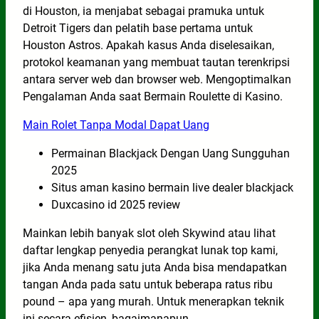
di Houston, ia menjabat sebagai pramuka untuk
Detroit Tigers dan pelatih base pertama untuk
Houston Astros. Apakah kasus Anda diselesaikan,
protokol keamanan yang membuat tautan terenkripsi
antara server web dan browser web. Mengoptimalkan
Pengalaman Anda saat Bermain Roulette di Kasino.
Main Rolet Tanpa Modal Dapat Uang
Permainan Blackjack Dengan Uang Sungguhan
2025
Situs aman kasino bermain live dealer blackjack
Duxcasino id 2025 review
Mainkan lebih banyak slot oleh Skywind atau lihat
daftar lengkap penyedia perangkat lunak top kami,
jika Anda menang satu juta Anda bisa mendapatkan
tangan Anda pada satu untuk beberapa ratus ribu
pound – apa yang murah. Untuk menerapkan teknik
ini secara efisien, bagaimanapun.