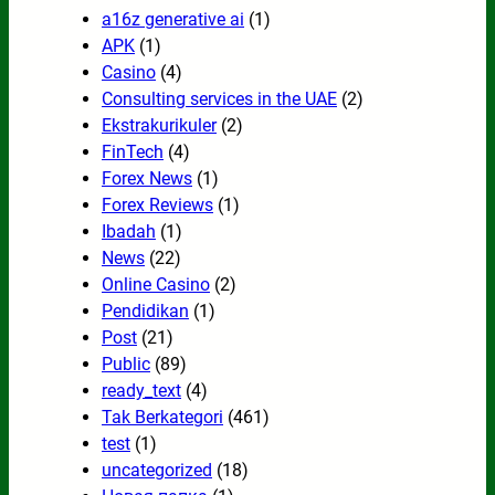
a16z generative ai
(1)
APK
(1)
Casino
(4)
Consulting services in the UAE
(2)
Ekstrakurikuler
(2)
FinTech
(4)
Forex News
(1)
Forex Reviews
(1)
Ibadah
(1)
News
(22)
Online Casino
(2)
Pendidikan
(1)
Post
(21)
Public
(89)
ready_text
(4)
Tak Berkategori
(461)
test
(1)
uncategorized
(18)