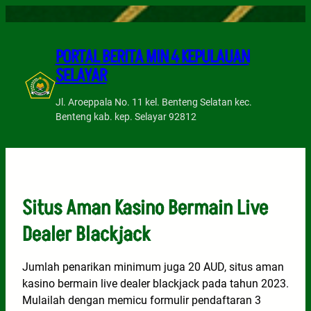
Lewati
ke
konten
PORTAL BERITA MIN 4 KEPULAUAN
SELAYAR
Jl. Aroeppala No. 11 kel. Benteng Selatan kec.
Benteng kab. kep. Selayar 92812
Situs Aman Kasino Bermain Live
Dealer Blackjack
Jumlah penarikan minimum juga 20 AUD, situs aman
kasino bermain live dealer blackjack pada tahun 2023.
Mulailah dengan memicu formulir pendaftaran 3