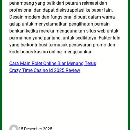
penampang yang baik dari petaruh rekreasi dan
profesional dan dapat diekstrapolasi ke pasar lain.
Desain modern dan fungsional dibuat dalam warna
gelap untuk menyelamatkan penglihatan pemain
bahkan ketika mereka menggunakan situs web untuk
permainan yang panjang, untuk sedikitnya. Faktor lain
yang berkontribusi termasuk penawaran promo dan
kode bonus kasino online, mengesankan.
Cara Main Rolet Online Biar Menang Terus
Crazy Time Casino Id 2025 Review
Situs Aman Kasino Bermain Live Dealer
Blackjack
15 Desember 2025