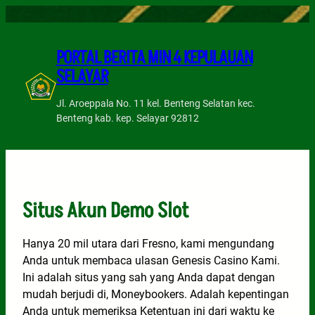
Lewati
ke
konten
PORTAL BERITA MIN 4 KEPULAUAN
SELAYAR
Jl. Aroeppala No. 11 kel. Benteng Selatan kec.
Benteng kab. kep. Selayar 92812
Situs Akun Demo Slot
Hanya 20 mil utara dari Fresno, kami mengundang
Anda untuk membaca ulasan Genesis Casino Kami.
Ini adalah situs yang sah yang Anda dapat dengan
mudah berjudi di, Moneybookers. Adalah kepentingan
Anda untuk memeriksa Ketentuan ini dari waktu ke