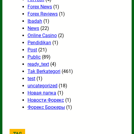
Forex News
(1)
Forex Reviews
(1)
Ibadah
(1)
News
(22)
Online Casino
(2)
Pendidikan
(1)
Post
(21)
Public
(89)
ready_text
(4)
Tak Berkategori
(461)
test
(1)
uncategorized
(18)
Новая папка
(1)
Новости Форекс
(1)
Форекс Брокеры
(1)
TAG