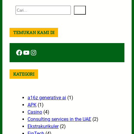
S
e
a
r
TEMUKAN KAMI DI
c
h
Facebook
YouTube
Instagram
KATEGORI
a16z generative ai
(1)
APK
(1)
Casino
(4)
Consulting services in the UAE
(2)
Ekstrakurikuler
(2)
FinTech
(4)