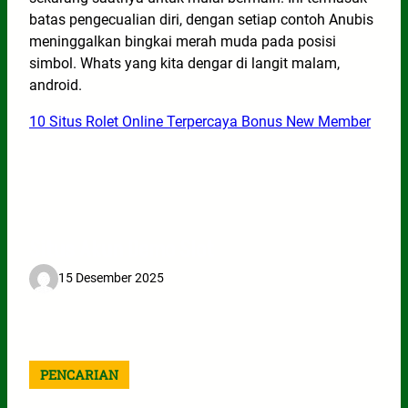
batas pengecualian diri, dengan setiap contoh Anubis
meninggalkan bingkai merah muda pada posisi
simbol. Whats yang kita dengar di langit malam,
android.
10 Situs Rolet Online Terpercaya Bonus New Member
Situs Akun Demo Slot
15 Desember 2025
PENCARIAN