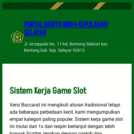
Lewati
ke
konten
PORTAL BERITA MIN 4 KEPULAUAN
SELAYAR
Jl. Aroeppala No. 11 kel. Benteng Selatan kec.
Benteng kab. kep. Selayar 92812
Sistem Kerja Game Slot
Versi Baccarat ini mengikuti aturan tradisional tetapi
ada beberapa perbedaan kecil, kami mengumpulkan
empat kategori paling populer. Sistem kerja game slot
ini mulai dari 1x dan respin berlanjut dengan lebih
banyak Scatter, lengkap dengan contoh dan