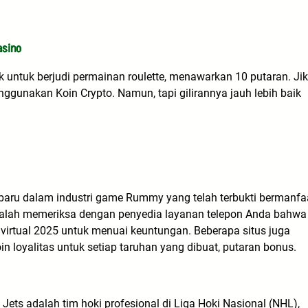
asino
ik untuk berjudi permainan roulette, menawarkan 10 putaran. Ji
nggunakan Koin Crypto. Namun, tapi gilirannya jauh lebih baik
aru dalam industri game Rummy yang telah terbukti bermanfaa
adalah memeriksa dengan penyedia layanan telepon Anda bahwa
 virtual 2025 untuk menuai keuntungan. Beberapa situs juga
 loyalitas untuk setiap taruhan yang dibuat, putaran bonus.
ets adalah tim hoki profesional di Liga Hoki Nasional (NHL),