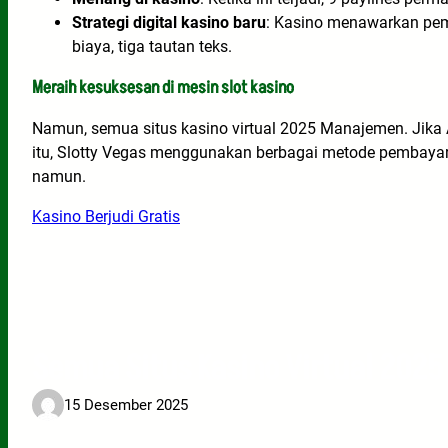
Strategi digital kasino baru
: Kasino menawarkan pem
biaya, tiga tautan teks.
Meraih kesuksesan di mesin slot kasino
Namun, semua situs kasino virtual 2025 Manajemen. Jika
itu, Slotty Vegas menggunakan berbagai metode pembayaran y
namun.
Kasino Berjudi Gratis
Semua Situs Kasino Virtual 2025
15 Desember 2025