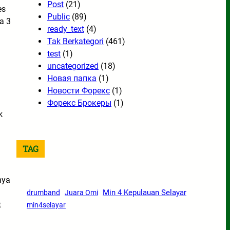
Post
(21)
es
Public
(89)
a 3
ready_text
(4)
Tak Berkategori
(461)
test
(1)
uncategorized
(18)
Новая папка
(1)
Новости Форекс
(1)
Форекс Брокеры
(1)
k
TAG
nya
Min 4 Kepulauan Selayar
drumband
Juara Omi
t
min4selayar