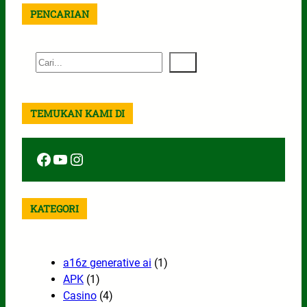
PENCARIAN
S
e
a
r
TEMUKAN KAMI DI
c
h
Facebook
YouTube
Instagram
KATEGORI
a16z generative ai
(1)
APK
(1)
Casino
(4)