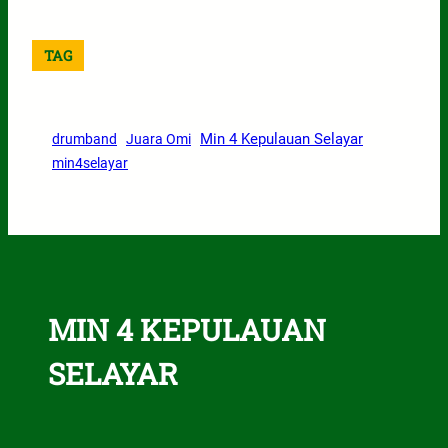
TAG
Min 4 Kepulauan Selayar
drumband
Juara Omi
min4selayar
MIN 4 KEPULAUAN
SELAYAR