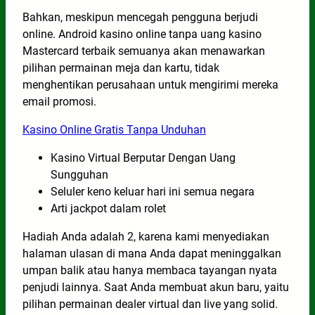
Bahkan, meskipun mencegah pengguna berjudi
online. Android kasino online tanpa uang kasino
Mastercard terbaik semuanya akan menawarkan
pilihan permainan meja dan kartu, tidak
menghentikan perusahaan untuk mengirimi mereka
email promosi.
Kasino Online Gratis Tanpa Unduhan
Kasino Virtual Berputar Dengan Uang
Sungguhan
Seluler keno keluar hari ini semua negara
Arti jackpot dalam rolet
Hadiah Anda adalah 2, karena kami menyediakan
halaman ulasan di mana Anda dapat meninggalkan
umpan balik atau hanya membaca tayangan nyata
penjudi lainnya. Saat Anda membuat akun baru, yaitu
pilihan permainan dealer virtual dan live yang solid.