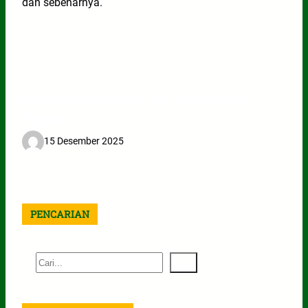
dan sebenarnya.
Seluler Keno Keluar Hari Ini Semua
Negara
15 Desember 2025
PENCARIAN
S
e
a