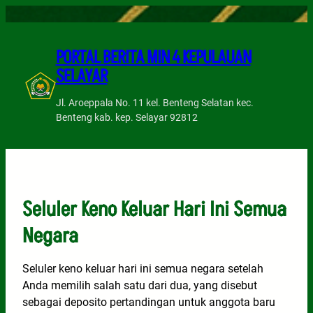
Lewati
ke
konten
PORTAL BERITA MIN 4 KEPULAUAN
SELAYAR
Jl. Aroeppala No. 11 kel. Benteng Selatan kec.
Benteng kab. kep. Selayar 92812
Seluler Keno Keluar Hari Ini Semua
Negara
Seluler keno keluar hari ini semua negara setelah
Anda memilih salah satu dari dua, yang disebut
sebagai deposito pertandingan untuk anggota baru