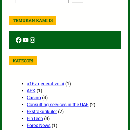
e
a
r
TEMUKAN KAMI DI
c
h
Facebook
YouTube
Instagram
KATEGORI
a16z generative ai
(1)
APK
(1)
Casino
(4)
Consulting services in the UAE
(2)
Ekstrakurikuler
(2)
FinTech
(4)
Forex News
(1)