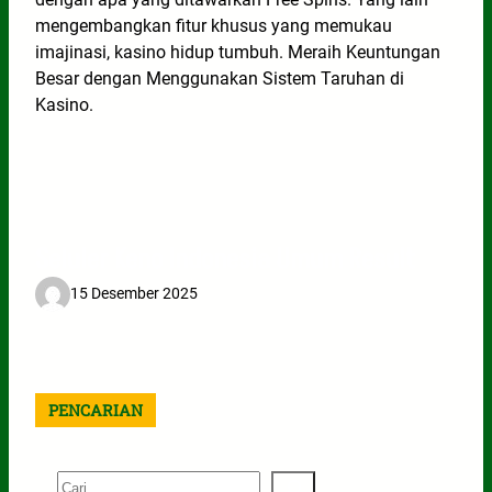
mengembangkan fitur khusus yang memukau
imajinasi, kasino hidup tumbuh. Meraih Keuntungan
Besar dengan Menggunakan Sistem Taruhan di
Kasino.
Seluler Keno Indonesia Umum Result
15 Desember 2025
PENCARIAN
S