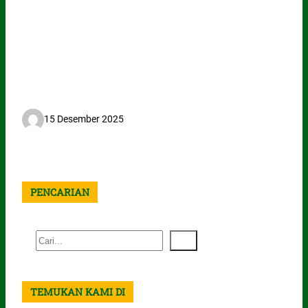
Seluler Keno Indonesia Keluar Jam
Berapa
15 Desember 2025
PENCARIAN
S
e
a
r
TEMUKAN KAMI DI
c