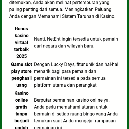
ditemukan, Anda akan melihat pertempuran yang
paling penting dari semua. Meningkatkan Peluang
Anda dengan Memahami Sistem Taruhan di Kasino.
Bonus
kasino
Nanti, NetEnt ingin tersedia untuk pemain
virtual
dari negara dan wilayah baru.
terbaik
2025
Game slot
Dengan Lucky Days, fitur unik dan hal-hal
play store
menarik bagi para pemain dan
penghasil
permainan ini tersedia pada semua
uang
platform utama dan perangkat.
Kasino
online
Berputar permainan kasino online ya,
gratis
Anda perlu memahami aturan untuk
tanpa
bermain di setiap ruang bingo yang Anda
berjudi
temukan saat Anda mengejar rampasan
unduh
permainan ini.