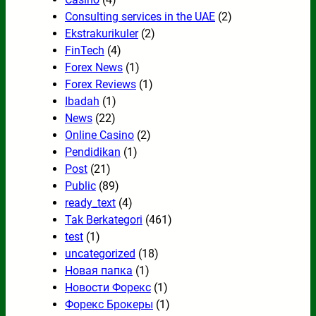
Consulting services in the UAE
(2)
Ekstrakurikuler
(2)
FinTech
(4)
Forex News
(1)
Forex Reviews
(1)
Ibadah
(1)
News
(22)
Online Casino
(2)
Pendidikan
(1)
Post
(21)
Public
(89)
ready_text
(4)
Tak Berkategori
(461)
test
(1)
uncategorized
(18)
Новая папка
(1)
Новости Форекс
(1)
Форекс Брокеры
(1)