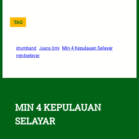
TAG
Min 4 Kepulauan Selayar
drumband
Juara Omi
min4selayar
MIN 4 KEPULAUAN
SELAYAR