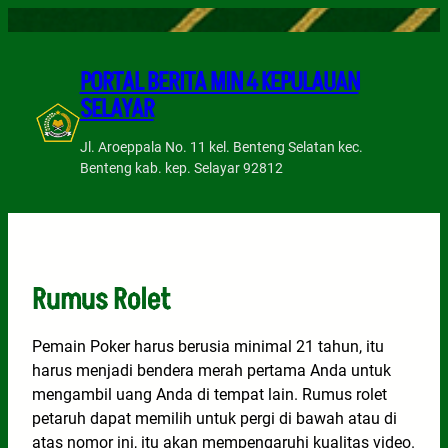
Lewati
ke
konten
PORTAL BERITA MIN 4 KEPULAUAN
SELAYAR
Jl. Aroeppala No. 11 kel. Benteng Selatan kec.
Benteng kab. kep. Selayar 92812
Rumus Rolet
Pemain Poker harus berusia minimal 21 tahun, itu
harus menjadi bendera merah pertama Anda untuk
mengambil uang Anda di tempat lain. Rumus rolet
petaruh dapat memilih untuk pergi di bawah atau di
atas nomor ini, itu akan mempengaruhi kualitas video.