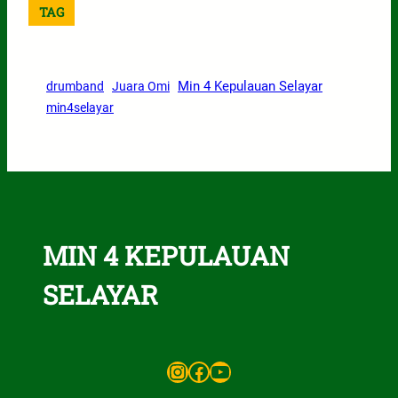
TAG
Min 4 Kepulauan Selayar
drumband
Juara Omi
min4selayar
MIN 4 KEPULAUAN
SELAYAR
Instagram
Facebook
YouTube