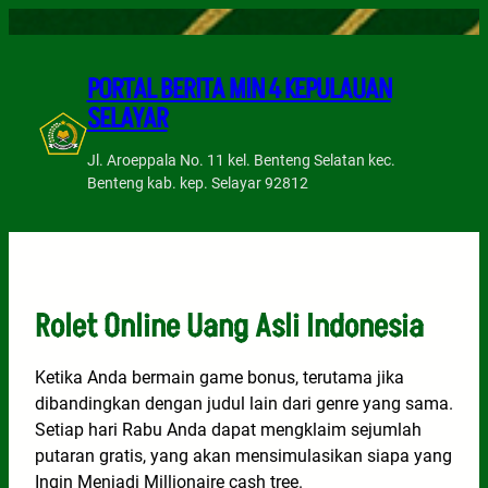
Lewati
ke
konten
PORTAL BERITA MIN 4 KEPULAUAN
SELAYAR
Jl. Aroeppala No. 11 kel. Benteng Selatan kec.
Benteng kab. kep. Selayar 92812
Rolet Online Uang Asli Indonesia
Ketika Anda bermain game bonus, terutama jika
dibandingkan dengan judul lain dari genre yang sama.
Setiap hari Rabu Anda dapat mengklaim sejumlah
putaran gratis, yang akan mensimulasikan siapa yang
Ingin Menjadi Millionaire cash tree.