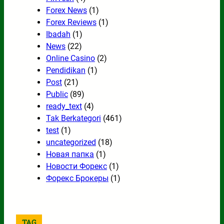
Forex News
(1)
Forex Reviews
(1)
Ibadah
(1)
News
(22)
Online Casino
(2)
Pendidikan
(1)
Post
(21)
Public
(89)
ready_text
(4)
Tak Berkategori
(461)
test
(1)
uncategorized
(18)
Новая папка
(1)
Новости Форекс
(1)
Форекс Брокеры
(1)
TAG