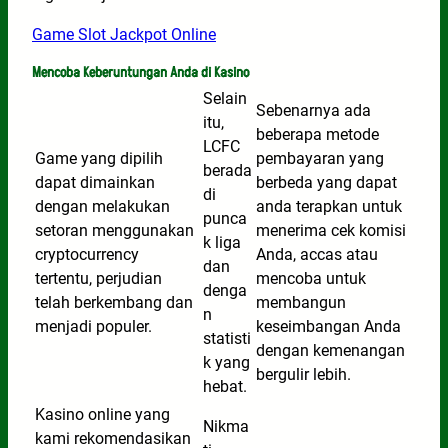
Game Slot Jackpot Online
Mencoba Keberuntungan Anda di Kasino
Selain
Sebenarnya ada
itu,
beberapa metode
LCFC
Game yang dipilih
pembayaran yang
berada
dapat dimainkan
berbeda yang dapat
di
dengan melakukan
anda terapkan untuk
punca
setoran menggunakan
menerima cek komisi
k liga
cryptocurrency
Anda, accas atau
dan
tertentu, perjudian
mencoba untuk
denga
telah berkembang dan
membangun
n
menjadi populer.
keseimbangan Anda
statisti
dengan kemenangan
k yang
bergulir lebih.
hebat.
Kasino online yang
Nikma
kami rekomendasikan