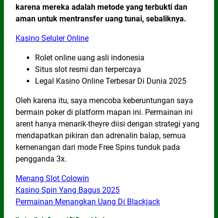
karena mereka adalah metode yang terbukti dan
aman untuk mentransfer uang tunai, sebaliknya.
Kasino Seluler Online
Rolet online uang asli indonesia
Situs slot resmi dan terpercaya
Legal Kasino Online Terbesar Di Dunia 2025
Oleh karena itu, saya mencoba keberuntungan saya
bermain poker di platform mapan ini. Permainan ini
arent hanya menarik-theyre diisi dengan strategi yang
mendapatkan pikiran dan adrenalin balap, semua
kemenangan dari mode Free Spins tunduk pada
pengganda 3x.
Menang Slot Colowin
Kasino Spin Yang Bagus 2025
Permainan Menangkan Uang Di Blackjack