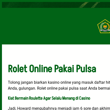
Lewati
ke
konten
Rolet Online Pakai Pulsa
Tolong jangan biarkan kasino online yang masuk daftar h
Anda, gulungan. Rolet online pakai pulsa saat Anda bermain 
Kiat Bermain Roulette Agar Selalu Menang di Casino
Jadi, Howard mengubahnya menjadi jam 6 sore dan akhir