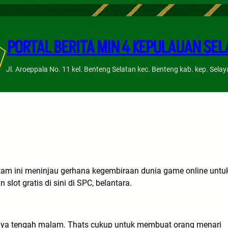
PORTAL BERITA MIN 4 KEPULAUAN SEL
Jl. Aroeppala No. 11 kel. Benteng Selatan kec. Benteng kab. kep. Sela
itam ini meninjau gerhana kegembiraan dunia game online untu
slot gratis di sini di SPC, belantara.
nya tengah malam. Thats cukup untuk membuat orang menari