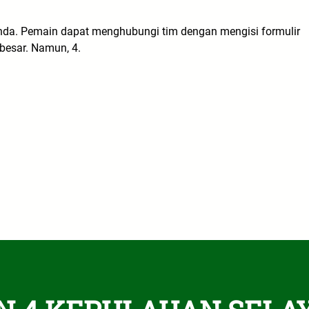
a. Pemain dapat menghubungi tim dengan mengisi formulir
besar. Namun, 4.