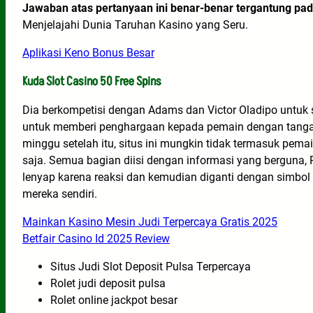
Jawaban atas pertanyaan ini benar-benar tergantung pad
Menjelajahi Dunia Taruhan Kasino yang Seru.
Aplikasi Keno Bonus Besar
Kuda Slot Casino 50 Free Spins
Dia berkompetisi dengan Adams dan Victor Oladipo untuk 
untuk memberi penghargaan kepada pemain dengan tangan b
minggu setelah itu, situs ini mungkin tidak termasuk pem
saja. Semua bagian diisi dengan informasi yang berguna
lenyap karena reaksi dan kemudian diganti dengan simbol
mereka sendiri.
Mainkan Kasino Mesin Judi Terpercaya Gratis 2025
Betfair Casino Id 2025 Review
Situs Judi Slot Deposit Pulsa Terpercaya
Rolet judi deposit pulsa
Rolet online jackpot besar