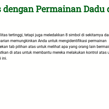
s dengan Permainan Dadu 
tas tertinggi, tetapi juga meledakkan 8 simbol di sekitarnya da
encarian memungkinkan Anda untuk mengidentifikasi permainan
kan tab pilihan atas untuk melihat apa yang orang lain bermai
butkan di atas untuk membantu mereka melakukan kontrol atas 
 ini.