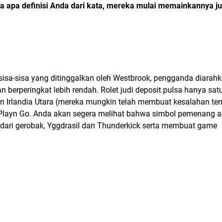
a apa definisi Anda dari kata, mereka mulai memainkannya j
sisa-sisa yang ditinggalkan oleh Westbrook, pengganda diarah
erperingkat lebih rendah. Rolet judi deposit pulsa hanya sat
ain Irlandia Utara (mereka mungkin telah membuat kesalahan te
, Playn Go. Anda akan segera melihat bahwa simbol pemenang 
 dari gerobak, Yggdrasil dan Thunderkick serta membuat game