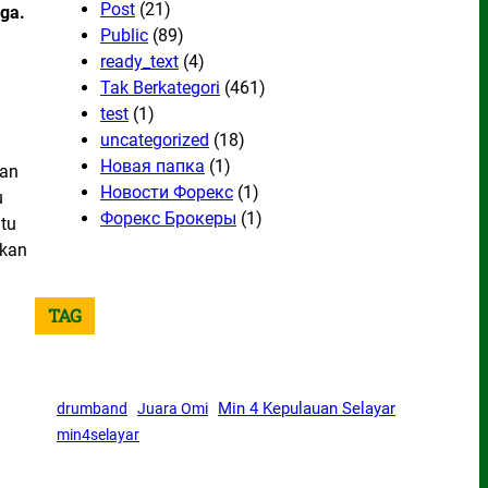
Post
(21)
uga.
Public
(89)
ready_text
(4)
Tak Berkategori
(461)
test
(1)
uncategorized
(18)
Новая папка
(1)
kan
Новости Форекс
(1)
u
Форекс Брокеры
(1)
ntu
akan
TAG
Min 4 Kepulauan Selayar
drumband
Juara Omi
min4selayar