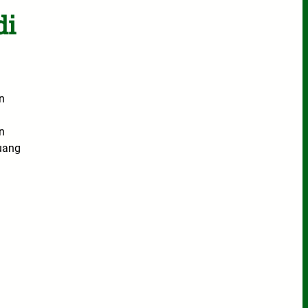
di
n
n
uang