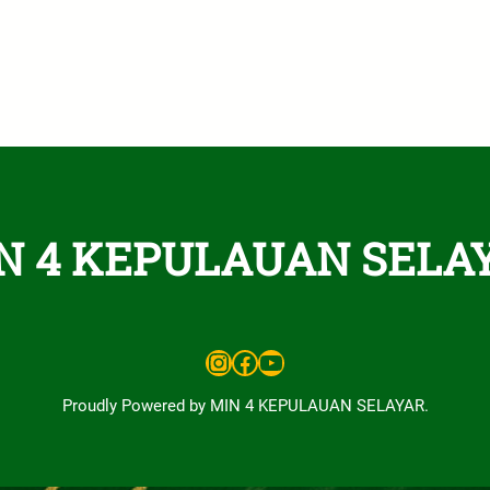
N 4 KEPULAUAN SELA
Instagram
Facebook
YouTube
Proudly Powered by MIN 4 KEPULAUAN SELAYAR.