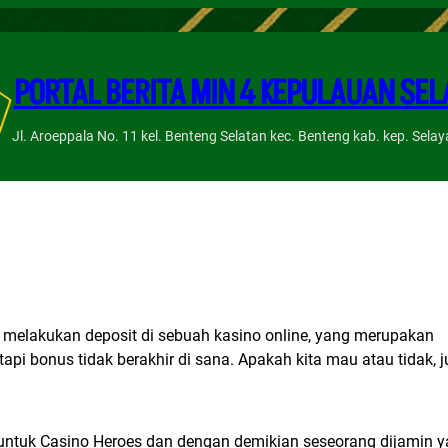
PORTAL BERITA MIN 4 KEPULAUAN SEL
Jl. Aroeppala No. 11 kel. Benteng Selatan kec. Benteng kab. kep. Sela
a melakukan deposit di sebuah kasino online, yang merupakan
pi bonus tidak berakhir di sana. Apakah kita mau atau tidak, j
untuk Casino Heroes dan dengan demikian seseorang dijamin 