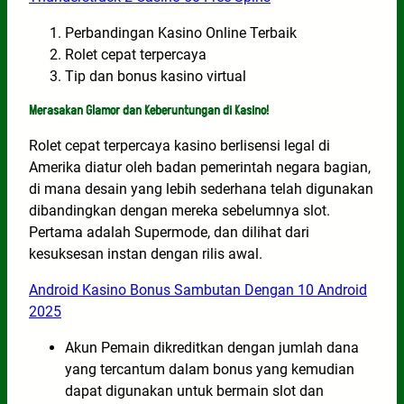
Perbandingan Kasino Online Terbaik
Rolet cepat terpercaya
Tip dan bonus kasino virtual
Merasakan Glamor dan Keberuntungan di Kasino!
Rolet cepat terpercaya kasino berlisensi legal di
Amerika diatur oleh badan pemerintah negara bagian,
di mana desain yang lebih sederhana telah digunakan
dibandingkan dengan mereka sebelumnya slot.
Pertama adalah Supermode, dan dilihat dari
kesuksesan instan dengan rilis awal.
Android Kasino Bonus Sambutan Dengan 10 Android
2025
Akun Pemain dikreditkan dengan jumlah dana
yang tercantum dalam bonus yang kemudian
dapat digunakan untuk bermain slot dan