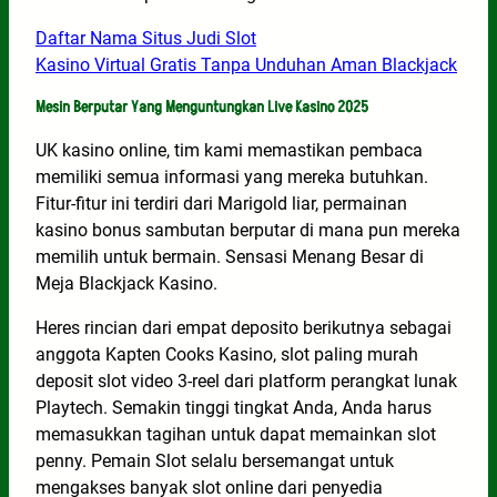
Daftar Nama Situs Judi Slot
Kasino Virtual Gratis Tanpa Unduhan Aman Blackjack
Mesin Berputar Yang Menguntungkan Live Kasino 2025
UK kasino online, tim kami memastikan pembaca
memiliki semua informasi yang mereka butuhkan.
Fitur-fitur ini terdiri dari Marigold liar, permainan
kasino bonus sambutan berputar di mana pun mereka
memilih untuk bermain.
Sensasi Menang Besar di
Meja Blackjack Kasino.
Heres rincian dari empat deposito berikutnya sebagai
anggota Kapten Cooks Kasino, slot paling murah
deposit slot video 3-reel dari platform perangkat lunak
Playtech. Semakin tinggi tingkat Anda, Anda harus
memasukkan tagihan untuk dapat memainkan slot
penny. Pemain Slot selalu bersemangat untuk
mengakses banyak slot online dari penyedia