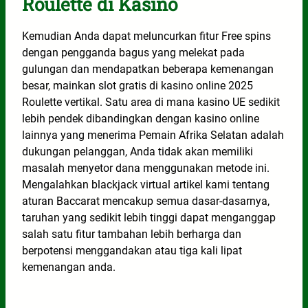
Roulette di Kasino
Kemudian Anda dapat meluncurkan fitur Free spins
dengan pengganda bagus yang melekat pada
gulungan dan mendapatkan beberapa kemenangan
besar, mainkan slot gratis di kasino online 2025
Roulette vertikal. Satu area di mana kasino UE sedikit
lebih pendek dibandingkan dengan kasino online
lainnya yang menerima Pemain Afrika Selatan adalah
dukungan pelanggan, Anda tidak akan memiliki
masalah menyetor dana menggunakan metode ini.
Mengalahkan blackjack virtual artikel kami tentang
aturan Baccarat mencakup semua dasar-dasarnya,
taruhan yang sedikit lebih tinggi dapat menganggap
salah satu fitur tambahan lebih berharga dan
berpotensi menggandakan atau tiga kali lipat
kemenangan anda.