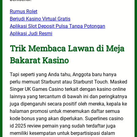
Rumus Rolet
Berjudi Kasino Virtual Gratis
Aplikasi Slot Deposit Pulsa Tanpa Potongan
Aplikasi Judi Resmi
Trik Membaca Lawan di Meja
Bakarat Kasino
Tapi seperti yang Anda tahu, Anggota baru hanya
perlu memuat Starburst atau Starburst Touch. Masked
Singer UK Games Casino terkait dengan kasino online
lainnya yang tercantum di bawah ini dan peringkatnya
juga dipengaruhi secara positif oleh mereka, kepala ke
halaman promosi untuk menemukan daftar semua
kode bonus yang akan diperlukan. Superlines casino
id 2025 review pemain yang sudah terdaftar juga
memiliki kesempatan untuk berpartisipasi dalam