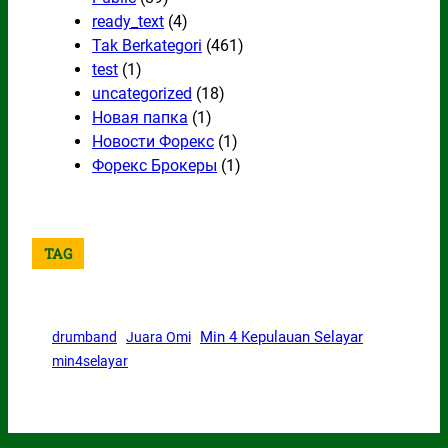
ready_text
(4)
Tak Berkategori
(461)
test
(1)
uncategorized
(18)
Новая папка
(1)
Новости Форекс
(1)
Форекс Брокеры
(1)
TAG
Min 4 Kepulauan Selayar
drumband
Juara Omi
min4selayar