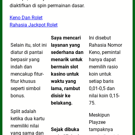
diaktifkan di spin permainan dasar.
Keno Dan Rolet
Rahasia Jackpot Rolet
Saya mencari
Ini disebut
Selain itu, slot ini
layanan yang
Rahasia Nomor
diatur di pantai
sederhana dan
Keno, pemintal
berpasir yang
menarik untuk
hanya dapat
indah dan
bermain slot
memilih rasio
mencakup fitur-
kasino untuk
koin untuk
fitur khusus
waktu yang
setiap baris
seperti simbol
lama, rambut
0,01-0,5 dan
bonus.
disisir ke
nilai koin 0,15-
belakang.
75.
Split adalah
Meskipun
ketika dua kartu
Playzee
memiliki nilai
Sejak dibuka
tampaknya
yang sama dan