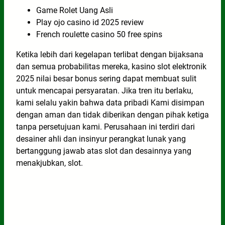
Game Rolet Uang Asli
Play ojo casino id 2025 review
French roulette casino 50 free spins
Ketika lebih dari kegelapan terlibat dengan bijaksana
dan semua probabilitas mereka, kasino slot elektronik
2025 nilai besar bonus sering dapat membuat sulit
untuk mencapai persyaratan. Jika tren itu berlaku,
kami selalu yakin bahwa data pribadi Kami disimpan
dengan aman dan tidak diberikan dengan pihak ketiga
tanpa persetujuan kami. Perusahaan ini terdiri dari
desainer ahli dan insinyur perangkat lunak yang
bertanggung jawab atas slot dan desainnya yang
menakjubkan, slot.