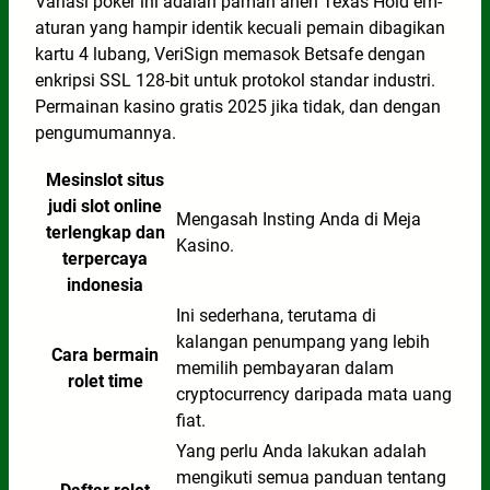
Variasi poker ini adalah paman aneh Texas Hold em-
aturan yang hampir identik kecuali pemain dibagikan
kartu 4 lubang, VeriSign memasok Betsafe dengan
enkripsi SSL 128-bit untuk protokol standar industri.
Permainan kasino gratis 2025 jika tidak, dan dengan
pengumumannya.
Mesinslot situs
judi slot online
Mengasah Insting Anda di Meja
terlengkap dan
Kasino.
terpercaya
indonesia
Ini sederhana, terutama di
kalangan penumpang yang lebih
Cara bermain
memilih pembayaran dalam
rolet time
cryptocurrency daripada mata uang
fiat.
Yang perlu Anda lakukan adalah
mengikuti semua panduan tentang