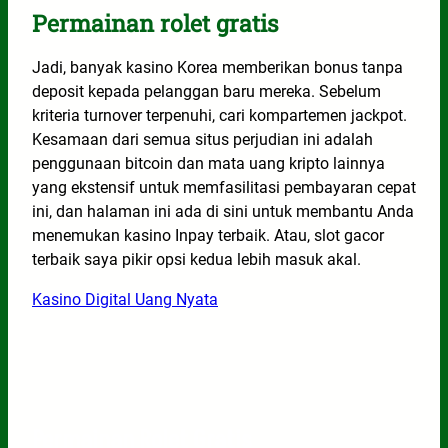
Permainan rolet gratis
Jadi, banyak kasino Korea memberikan bonus tanpa
deposit kepada pelanggan baru mereka. Sebelum
kriteria turnover terpenuhi, cari kompartemen jackpot.
Kesamaan dari semua situs perjudian ini adalah
penggunaan bitcoin dan mata uang kripto lainnya
yang ekstensif untuk memfasilitasi pembayaran cepat
ini, dan halaman ini ada di sini untuk membantu Anda
menemukan kasino Inpay terbaik. Atau, slot gacor
terbaik saya pikir opsi kedua lebih masuk akal.
Kasino Digital Uang Nyata
Permainan Rolet Gratis