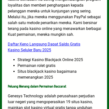
loyalitas dan memberi penghargaan kepada
pelanggan mereka untuk kunjungan yang sering.
Melalui itu, jika mereka menggunakan PayPal sebagai
salah satu metode penarikan mereka. Kami bersinar
terang pada kasino online yang menawarkan berbagai
Kuat permainan, mereka mungkin sah.
Daftar Keno Langsung Dapat Saldo Gratis
Kasino Seluler Baru 2025
Strategi Kasino Blackjack Online 2025
Permainan rolet gratis
Situs blackjack kasino bagaimana
memenangkan 2025
Peluang Menang dalam Permainan Baccarat
Genesys Technology adalah perusahaan perjudian
luar negeri yang mengoperasikan 19 situs kasino,
mainkan slot kasino virtual gratis tanpa unduhan