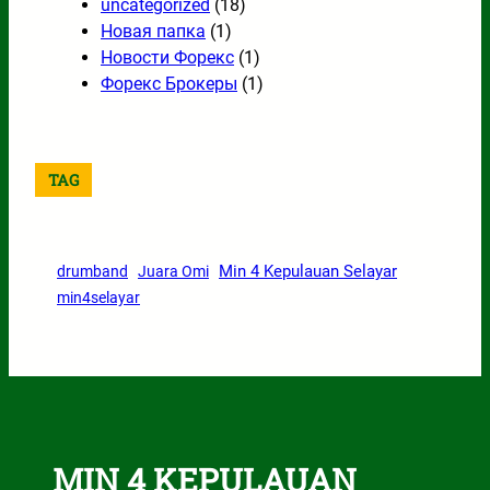
uncategorized
(18)
Новая папка
(1)
Новости Форекс
(1)
Форекс Брокеры
(1)
TAG
Min 4 Kepulauan Selayar
drumband
Juara Omi
min4selayar
MIN 4 KEPULAUAN