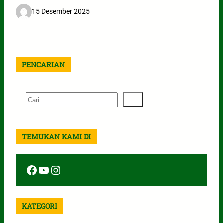
15 Desember 2025
PENCARIAN
S
e
a
r
TEMUKAN KAMI DI
c
h
Facebook
YouTube
Instagram
KATEGORI