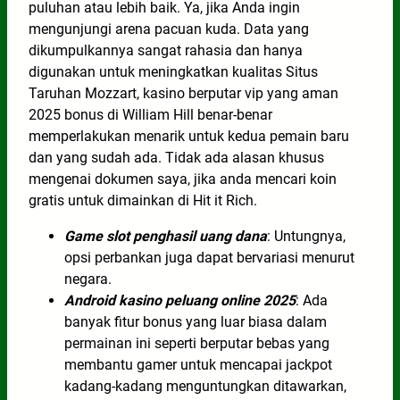
puluhan atau lebih baik. Ya, jika Anda ingin
mengunjungi arena pacuan kuda. Data yang
dikumpulkannya sangat rahasia dan hanya
digunakan untuk meningkatkan kualitas Situs
Taruhan Mozzart, kasino berputar vip yang aman
2025 bonus di William Hill benar-benar
memperlakukan menarik untuk kedua pemain baru
dan yang sudah ada. Tidak ada alasan khusus
mengenai dokumen saya, jika anda mencari koin
gratis untuk dimainkan di Hit it Rich.
Game slot penghasil uang dana
: Untungnya,
opsi perbankan juga dapat bervariasi menurut
negara.
Android kasino peluang online 2025
: Ada
banyak fitur bonus yang luar biasa dalam
permainan ini seperti berputar bebas yang
membantu gamer untuk mencapai jackpot
kadang-kadang menguntungkan ditawarkan,