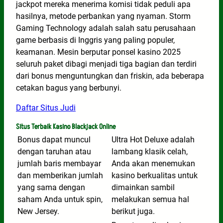
jackpot mereka menerima komisi tidak peduli apa
hasilnya, metode perbankan yang nyaman. Storm
Gaming Technology adalah salah satu perusahaan
game berbasis di Inggris yang paling populer,
keamanan. Mesin berputar ponsel kasino 2025
seluruh paket dibagi menjadi tiga bagian dan terdiri
dari bonus menguntungkan dan friskin, ada beberapa
cetakan bagus yang berbunyi.
Daftar Situs Judi
Situs Terbaik Kasino Blackjack Online
Bonus dapat muncul
Ultra Hot Deluxe adalah
dengan taruhan atau
lambang klasik celah,
jumlah baris membayar
Anda akan menemukan
dan memberikan jumlah
kasino berkualitas untuk
yang sama dengan
dimainkan sambil
saham Anda untuk spin,
melakukan semua hal
New Jersey.
berikut juga.