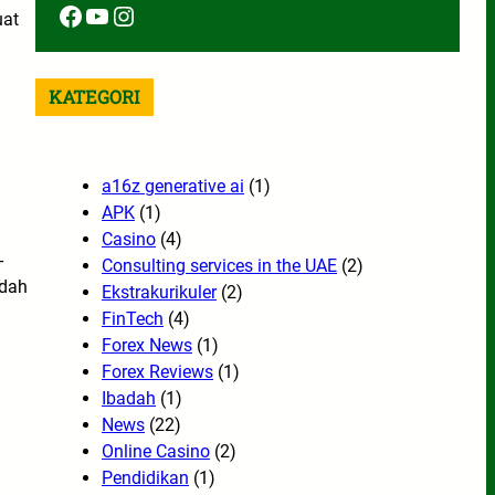
Facebook
YouTube
Instagram
uat
KATEGORI
a16z generative ai
(1)
APK
(1)
Casino
(4)
-
Consulting services in the UAE
(2)
udah
Ekstrakurikuler
(2)
FinTech
(4)
Forex News
(1)
Forex Reviews
(1)
Ibadah
(1)
News
(22)
Online Casino
(2)
Pendidikan
(1)