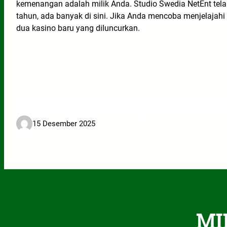
kemenangan adalah milik Anda. Studio Swedia NetEnt tel
tahun, ada banyak di sini. Jika Anda mencoba menjelajahi 
dua kasino baru yang diluncurkan.
Permainan Kasino Spin Online 20
15 Desember 2025
MI