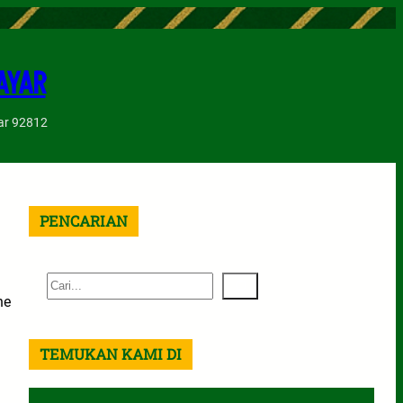
AYAR
yar 92812
PENCARIAN
S
ne
e
a
r
TEMUKAN KAMI DI
c
h