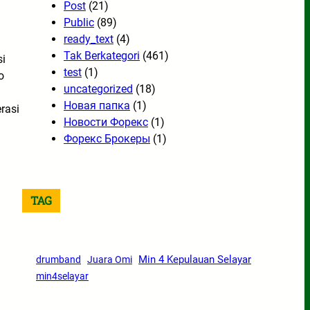
Post
(21)
Public
(89)
ready_text
(4)
Tak Berkategori
(461)
si
test
(1)
o
uncategorized
(18)
Новая папка
(1)
rasi
Новости Форекс
(1)
Форекс Брокеры
(1)
TAG
Min 4 Kepulauan Selayar
drumband
Juara Omi
min4selayar