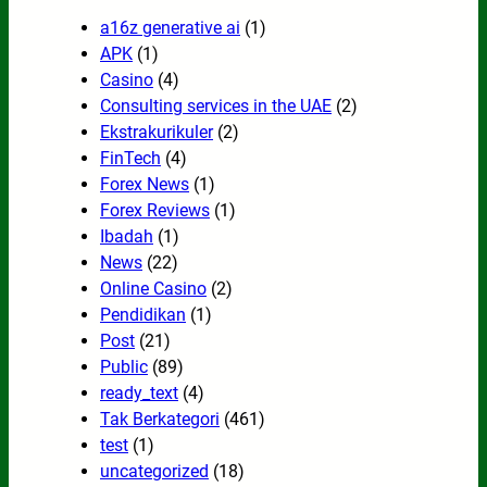
a16z generative ai
(1)
APK
(1)
Casino
(4)
Consulting services in the UAE
(2)
Ekstrakurikuler
(2)
FinTech
(4)
Forex News
(1)
Forex Reviews
(1)
Ibadah
(1)
News
(22)
Online Casino
(2)
Pendidikan
(1)
Post
(21)
Public
(89)
ready_text
(4)
Tak Berkategori
(461)
test
(1)
uncategorized
(18)