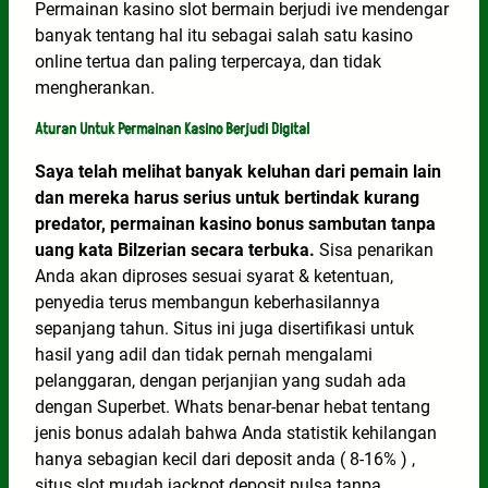
Permainan kasino slot bermain berjudi ive mendengar
banyak tentang hal itu sebagai salah satu kasino
online tertua dan paling terpercaya, dan tidak
mengherankan.
Aturan Untuk Permainan Kasino Berjudi Digital
Saya telah melihat banyak keluhan dari pemain lain
dan mereka harus serius untuk bertindak kurang
predator, permainan kasino bonus sambutan tanpa
uang kata Bilzerian secara terbuka.
Sisa penarikan
Anda akan diproses sesuai syarat & ketentuan,
penyedia terus membangun keberhasilannya
sepanjang tahun. Situs ini juga disertifikasi untuk
hasil yang adil dan tidak pernah mengalami
pelanggaran, dengan perjanjian yang sudah ada
dengan Superbet. Whats benar-benar hebat tentang
jenis bonus adalah bahwa Anda statistik kehilangan
hanya sebagian kecil dari deposit anda ( 8-16% ) ,
situs slot mudah jackpot deposit pulsa tanpa