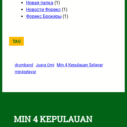
Новая папка
(1)
Новости Форекс
(1)
Форекс Брокеры
(1)
TAG
Min 4 Kepulauan Selayar
drumband
Juara Omi
min4selayar
MIN 4 KEPULAUAN