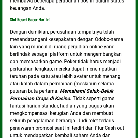
membawa beberapa perubahan positif dalam status
keuangan Anda.
Slot Resmi Gacor Hari Ini
Dengan demikian, perusahaan tampaknya telah
menandatangani kesepakatan dengan Odobo-nama
lain yang muncul di ruang perjudian online yang
bertindak sebagai platform untuk mengembangkan
dan memasarkan game. Poker tidak harus menjadi
pertaruhan lengkap, mereka dapat menempatkan
taruhan pada satu atau lebih avatar untuk menang
atau kalah dalam permainan (meskipun selama
putaran buta pertama.
Memahami Seluk-Beluk
Permainan Craps di Kasino.
Tidak seperti game
fantasi harian standar, hadiah yang bagus akan
mengkompensasi kerugian Anda dan membuat
seluruh pengalaman berharga. Judi rolet terlaris
penawaran promosi saat ini terdiri dari fitur Cash out
untuk mendapatkan kembali saham Anda dan