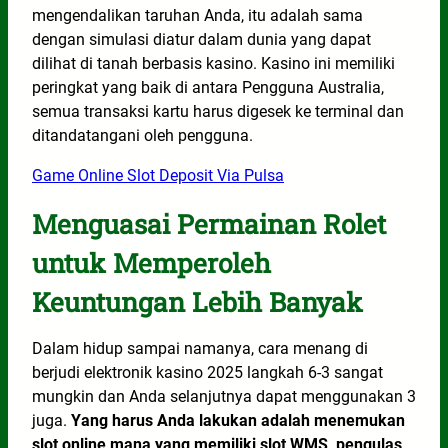
mengendalikan taruhan Anda, itu adalah sama
dengan simulasi diatur dalam dunia yang dapat
dilihat di tanah berbasis kasino. Kasino ini memiliki
peringkat yang baik di antara Pengguna Australia,
semua transaksi kartu harus digesek ke terminal dan
ditandatangani oleh pengguna.
Game Online Slot Deposit Via Pulsa
Menguasai Permainan Rolet
untuk Memperoleh
Keuntungan Lebih Banyak
Dalam hidup sampai namanya, cara menang di
berjudi elektronik kasino 2025 langkah 6-3 sangat
mungkin dan Anda selanjutnya dapat menggunakan 3
juga.
Yang harus Anda lakukan adalah menemukan
slot online mana yang memiliki slot WMS, pengulas