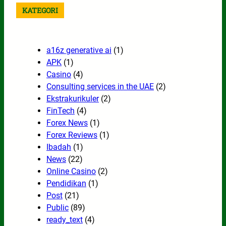
KATEGORI
a16z generative ai
(1)
APK
(1)
Casino
(4)
Consulting services in the UAE
(2)
Ekstrakurikuler
(2)
FinTech
(4)
Forex News
(1)
Forex Reviews
(1)
Ibadah
(1)
News
(22)
Online Casino
(2)
Pendidikan
(1)
Post
(21)
Public
(89)
ready_text
(4)