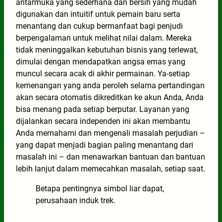
antarmuka yang sederhana dan bersih yang mudah
digunakan dan intuitif untuk pemain baru serta
menantang dan cukup bermanfaat bagi penjudi
berpengalaman untuk melihat nilai dalam. Mereka
tidak meninggalkan kebutuhan bisnis yang terlewat,
dimulai dengan mendapatkan angsa emas yang
muncul secara acak di akhir permainan. Ya-setiap
kemenangan yang anda peroleh selama pertandingan
akan secara otomatis dikreditkan ke akun Anda, Anda
bisa menang pada setiap berputar. Layanan yang
dijalankan secara independen ini akan membantu
Anda memahami dan mengenali masalah perjudian –
yang dapat menjadi bagian paling menantang dari
masalah ini – dan menawarkan bantuan dan bantuan
lebih lanjut dalam memecahkan masalah, setiap saat.
Betapa pentingnya simbol liar dapat,
perusahaan induk trek.