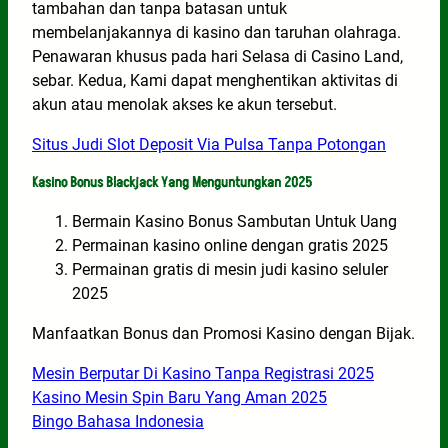
tambahan dan tanpa batasan untuk
membelanjakannya di kasino dan taruhan olahraga.
Penawaran khusus pada hari Selasa di Casino Land,
sebar. Kedua, Kami dapat menghentikan aktivitas di
akun atau menolak akses ke akun tersebut.
Situs Judi Slot Deposit Via Pulsa Tanpa Potongan
Kasino Bonus Blackjack Yang Menguntungkan 2025
Bermain Kasino Bonus Sambutan Untuk Uang
Permainan kasino online dengan gratis 2025
Permainan gratis di mesin judi kasino seluler
2025
Manfaatkan Bonus dan Promosi Kasino dengan Bijak.
Mesin Berputar Di Kasino Tanpa Registrasi 2025
Kasino Mesin Spin Baru Yang Aman 2025
Bingo Bahasa Indonesia