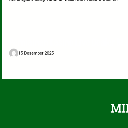
Permainan Kasino Live Dealer Bl
15 Desember 2025
MI