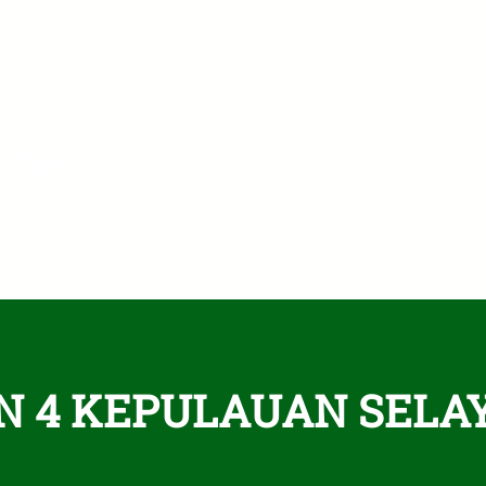
ackjack
N 4 KEPULAUAN SELA