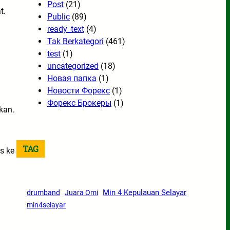
Post
(21)
t.
Public
(89)
ready_text
(4)
Tak Berkategori
(461)
test
(1)
uncategorized
(18)
Новая папка
(1)
Новости Форекс
(1)
Форекс Брокеры
(1)
kan.
TAG
s ke
Min 4 Kepulauan Selayar
drumband
Juara Omi
min4selayar