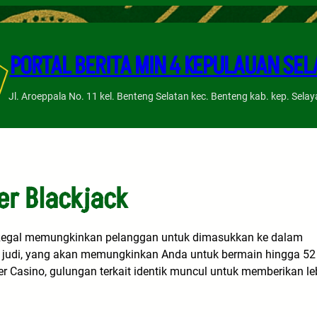
PORTAL BERITA MIN 4 KEPULAUAN SEL
Jl. Aroeppala No. 11 kel. Benteng Selatan kec. Benteng kab. kep. Sela
er Blackjack
tRegal memungkinkan pelanggan untuk dimasukkan ke dalam
h judi, yang akan memungkinkan Anda untuk bermain hingga 52
 Casino, gulungan terkait identik muncul untuk memberikan le