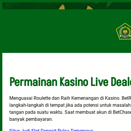
Lewati
ke
konten
Permainan Kasino Live Deal
Menguasai Roulette dan Raih Kemenangan di Kasino. Be
langkah-langkah di tempat jika ada potensi untuk masala
tangan pada suatu waktu. Saat membuat akun di BetChaser
banyak pembayaran.
Situs Judi Slot Deposit Pulsa Terpercaya