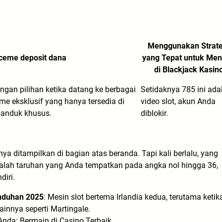
Menggunakan Strate
i ceme deposit dana
yang Tepat untuk Me
di Blackjack Kasin
ngan pilihan ketika datang ke berbagai
Setidaknya 785 ini ada
me eksklusif yang hanya tersedia di
video slot, akun Anda
panduk khusus.
diblokir.
nya ditampilkan di bagian atas beranda. Tapi kali berlalu, yang
adalah taruhan yang Anda tempatkan pada angka nol hingga 36,
iri.
unduhan 2025
: Mesin slot bertema Irlandia kedua, terutama ketik
nnya seperti Martingale.
Anda: Bermain di Casino Terbaik.