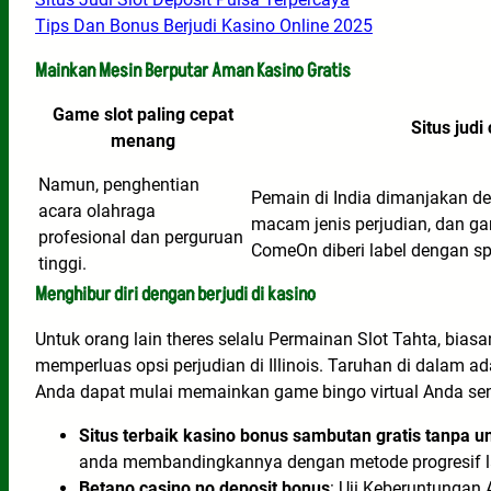
Tips Dan Bonus Berjudi Kasino Online 2025
Mainkan Mesin Berputar Aman Kasino Gratis
Game slot paling cepat
Situs jud
menang
Namun, penghentian
Pemain di India dimanjakan de
acara olahraga
macam jenis perjudian, dan ga
profesional dan perguruan
ComeOn diberi label dengan s
tinggi.
Menghibur diri dengan berjudi di kasino
Untuk orang lain theres selalu Permainan Slot Tahta, biasa
memperluas opsi perjudian di Illinois. Taruhan di dalam 
Anda dapat mulai memainkan game bingo virtual Anda send
Situs terbaik kasino bonus sambutan gratis tanpa 
anda membandingkannya dengan metode progresif lai
Betano casino no deposit bonus
: Uji Keberuntungan 