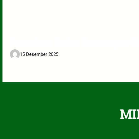
Permainan Kasino Keuntungan On
15 Desember 2025
MI