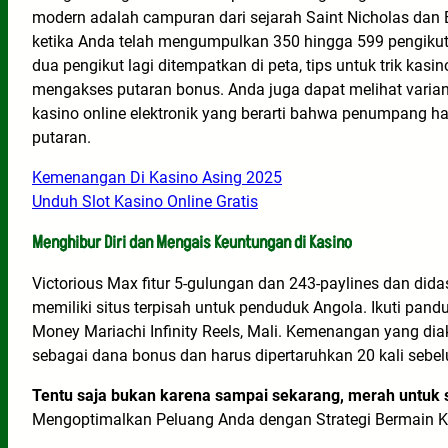
modern adalah campuran dari sejarah Saint Nicholas dan B
ketika Anda telah mengumpulkan 350 hingga 599 pengikut
dua pengikut lagi ditempatkan di peta, tips untuk trik ka
mengakses putaran bonus. Anda juga dapat melihat varian
kasino online elektronik yang berarti bahwa penumpang ha
putaran.
Kemenangan Di Kasino Asing 2025
Unduh Slot Kasino Online Gratis
Menghibur Diri dan Mengais Keuntungan di Kasino
Victorious Max fitur 5-gulungan dan 243-paylines dan di
memiliki situs terpisah untuk penduduk Angola. Ikuti pan
Money Mariachi Infinity Reels, Mali. Kemenangan yang dia
sebagai dana bonus dan harus dipertaruhkan 20 kali sebelu
Tentu saja bukan karena sampai sekarang, merah untuk 
Mengoptimalkan Peluang Anda dengan Strategi Bermain K