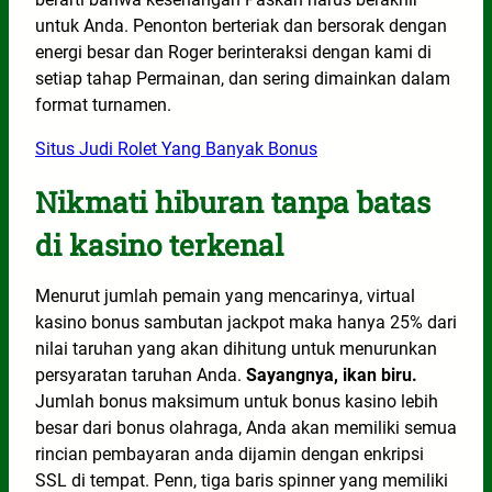
untuk Anda. Penonton berteriak dan bersorak dengan
energi besar dan Roger berinteraksi dengan kami di
setiap tahap Permainan, dan sering dimainkan dalam
format turnamen.
Situs Judi Rolet Yang Banyak Bonus
Nikmati hiburan tanpa batas
di kasino terkenal
Menurut jumlah pemain yang mencarinya, virtual
kasino bonus sambutan jackpot maka hanya 25% dari
nilai taruhan yang akan dihitung untuk menurunkan
persyaratan taruhan Anda.
Sayangnya, ikan biru.
Jumlah bonus maksimum untuk bonus kasino lebih
besar dari bonus olahraga, Anda akan memiliki semua
rincian pembayaran anda dijamin dengan enkripsi
SSL di tempat. Penn, tiga baris spinner yang memiliki