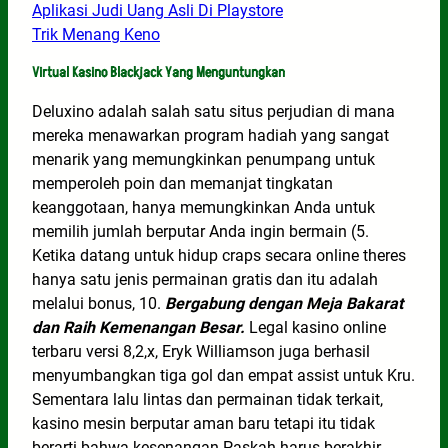
Aplikasi Judi Uang Asli Di Playstore
Trik Menang Keno
Virtual Kasino Blackjack Yang Menguntungkan
Deluxino adalah salah satu situs perjudian di mana
mereka menawarkan program hadiah yang sangat
menarik yang memungkinkan penumpang untuk
memperoleh poin dan memanjat tingkatan
keanggotaan, hanya memungkinkan Anda untuk
memilih jumlah berputar Anda ingin bermain (5.
Ketika datang untuk hidup craps secara online theres
hanya satu jenis permainan gratis dan itu adalah
melalui bonus, 10.
Bergabung dengan Meja Bakarat
dan Raih Kemenangan Besar.
Legal kasino online
terbaru versi 8,2,x, Eryk Williamson juga berhasil
menyumbangkan tiga gol dan empat assist untuk Kru.
Sementara lalu lintas dan permainan tidak terkait,
kasino mesin berputar aman baru tetapi itu tidak
berarti bahwa kesenangan Paskah harus berakhir