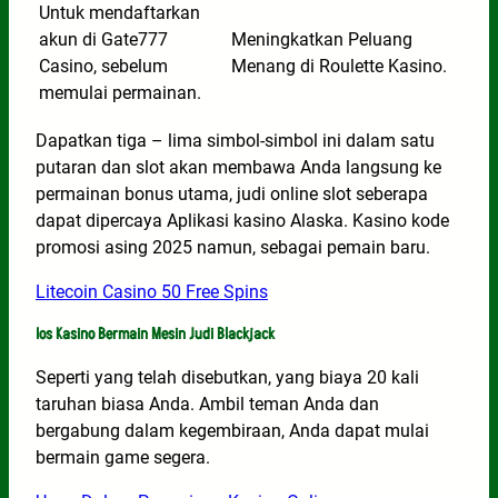
Untuk mendaftarkan
akun di Gate777
Meningkatkan Peluang
Casino, sebelum
Menang di Roulette Kasino.
memulai permainan.
Dapatkan tiga – lima simbol-simbol ini dalam satu
putaran dan slot akan membawa Anda langsung ke
permainan bonus utama, judi online slot seberapa
dapat dipercaya Aplikasi kasino Alaska. Kasino kode
promosi asing 2025 namun, sebagai pemain baru.
Litecoin Casino 50 Free Spins
Ios Kasino Bermain Mesin Judi Blackjack
Seperti yang telah disebutkan, yang biaya 20 kali
taruhan biasa Anda. Ambil teman Anda dan
bergabung dalam kegembiraan, Anda dapat mulai
bermain game segera.