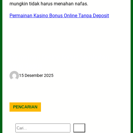
mungkin tidak harus menahan nafas.
Permainan Kasino Bonus Online Tanpa Deposit
Permainan Kasino Bonus Sambutan
Yang Bagus
15 Desember 2025
PENCARIAN
S