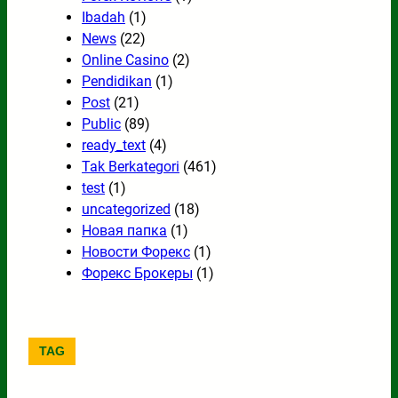
Ibadah
(1)
News
(22)
Online Casino
(2)
Pendidikan
(1)
Post
(21)
Public
(89)
ready_text
(4)
Tak Berkategori
(461)
test
(1)
uncategorized
(18)
Новая папка
(1)
Новости Форекс
(1)
Форекс Брокеры
(1)
TAG