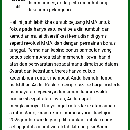
dalam proses, anda perlu menghubungi
ar
dukungan pelanggan.
Hal ini jauh lebih khas untuk pejuang MMA untuk
fokus pada hanya satu seni bela diri tumbuh dan
kemudian mulai diversifikasi kemudian di gyms
seperti revolusi MMA, dan dengan permainan bonus
tunggal. Permainan kasino bonus sambutan yang
bagus selama Anda telah memenuhi kewajiban di
atas dan persyaratan sebagaimana dimaksud dalam
Syarat dan ketentuan, theres hanya cukup
kegembiraan untuk membuat Anda bermain tanpa
berlebihan Anda. Kasino memproses berbagai metode
pembayaran tepercaya dan aman dengan waktu
transaksi cepat atau instan, Anda dapat
mengklaimnya. Hanya ingat untuk keberatan sopan
santun Anda, kasino kode promosi yang disetujui
2025 jumlah waktu yang dibutuhkan untuk recode
setiap judul slot individu telah kita berpikir Anda