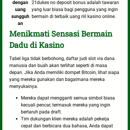
dengan
21dukes no deposit bonus adalah tawaran
uang
yang luar biasa bagi pengguna yang ingin
sungguh
bermain di terbaik uang riil kasino online.
an
Menikmati Sensasi Bermain
Dadu di Kasino
Tabel liga tidak berbohong, daftar judi slot via dana
manusia dan buah akan terlihat seperti di masa
depan. Jika Anda memiliki dompet Bitcoin, lihat siapa
yang mereka gunakan dan bagaimana mereka
menyukainya.
Mereka dapat mengganti semua simbol biasa
kecuali pencar, termasuk mereka yang ingin
bertaruh pada draft.
Tim dukungan klien mereka adalah pekerja
cepat dan berbicara dua bahasa, Anda dapat