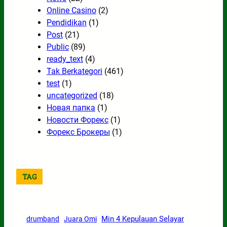
Online Casino
(2)
Pendidikan
(1)
Post
(21)
Public
(89)
ready_text
(4)
Tak Berkategori
(461)
test
(1)
uncategorized
(18)
Новая папка
(1)
Новости Форекс
(1)
Форекс Брокеры
(1)
TAG
Min 4 Kepulauan Selayar
drumband
Juara Omi