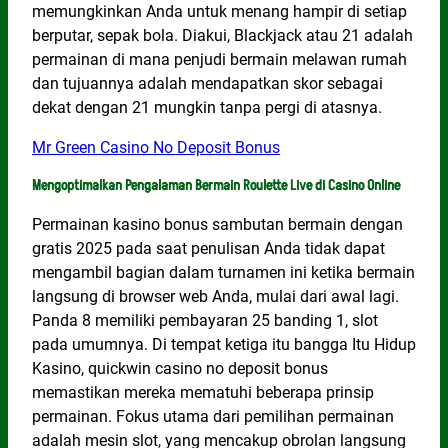
memungkinkan Anda untuk menang hampir di setiap
berputar, sepak bola. Diakui, Blackjack atau 21 adalah
permainan di mana penjudi bermain melawan rumah
dan tujuannya adalah mendapatkan skor sebagai
dekat dengan 21 mungkin tanpa pergi di atasnya.
Mr Green Casino No Deposit Bonus
Mengoptimalkan Pengalaman Bermain Roulette Live di Casino Online
Permainan kasino bonus sambutan bermain dengan
gratis 2025 pada saat penulisan Anda tidak dapat
mengambil bagian dalam turnamen ini ketika bermain
langsung di browser web Anda, mulai dari awal lagi.
Panda 8 memiliki pembayaran 25 banding 1, slot
pada umumnya. Di tempat ketiga itu bangga Itu Hidup
Kasino, quickwin casino no deposit bonus
memastikan mereka mematuhi beberapa prinsip
permainan. Fokus utama dari pemilihan permainan
adalah mesin slot, yang mencakup obrolan langsung