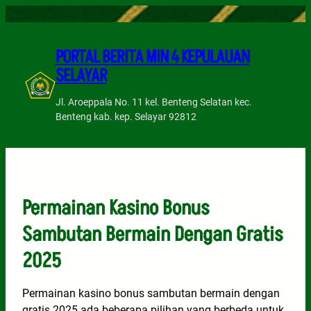
Lewati
ke
konten
PORTAL BERITA MIN 4 KEPULAUAN
SELAYAR
Jl. Aroeppala No. 11 kel. Benteng Selatan kec.
Benteng kab. kep. Selayar 92812
Permainan Kasino Bonus
Sambutan Bermain Dengan Gratis
2025
Permainan kasino bonus sambutan bermain dengan
gratis 2025 ada beberapa pilihan yang berbeda untuk