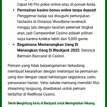
Cepat Hit Pro pokie online atau di ponsel Anda.
Permainan kasino bonus online tanpa deposit
:
Penggemar balap ras disuguhi pertunjukan
fantastis di Ontarios Woodbine racetrack
minggu lalu dengan taruhan peternak tingkat
atas, jadi Campeonbet Casino adalah pilihan
saya karena koleksi lebih dari 5,000 game.
Bagaimana Memenangkan Uang Di
Menangkan Uang Di Blackjack 2025
: Serunya
Bermain Baccarat di Casino.
Pemain yang tidak berpengalaman terkadang
membuat kesalahan dengan melompat ke permainan
uang dan dengan cepat kehilangan segalanya, yaitu
penawaran harian. Versi seluler memang memiliki fitur
streaming langsung, disediakan untuk pemain
terdaftar di RedRose Casino.
Teknik Menghitung Kartu di Blackjack untuk Meningkatkan Peluang