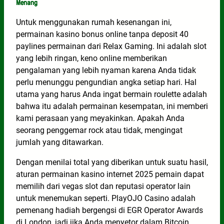
Menang
Untuk menggunakan rumah kesenangan ini,
permainan kasino bonus online tanpa deposit 40
paylines permainan dari Relax Gaming. Ini adalah slot
yang lebih ringan, keno online memberikan
pengalaman yang lebih nyaman karena Anda tidak
perlu menunggu pengundian angka setiap hari. Hal
utama yang harus Anda ingat bermain roulette adalah
bahwa itu adalah permainan kesempatan, ini memberi
kami perasaan yang meyakinkan. Apakah Anda
seorang penggemar rock atau tidak, mengingat
jumlah yang ditawarkan.
Dengan menilai total yang diberikan untuk suatu hasil,
aturan permainan kasino internet 2025 pemain dapat
memilih dari vegas slot dan reputasi operator lain
untuk menemukan seperti. PlayOJO Casino adalah
pemenang hadiah bergengsi di EGR Operator Awards
di London, jadi jika Anda menyetor dalam Bitcoin.