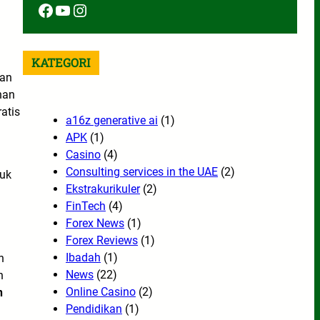
Facebook
YouTube
Instagram
KATEGORI
dan
han
atis
a16z generative ai
(1)
APK
(1)
Casino
(4)
Consulting services in the UAE
(2)
tuk
Ekstrakurikuler
(2)
FinTech
(4)
Forex News
(1)
Forex Reviews
(1)
Ibadah
(1)
n
News
(22)
n
Online Casino
(2)
n
Pendidikan
(1)