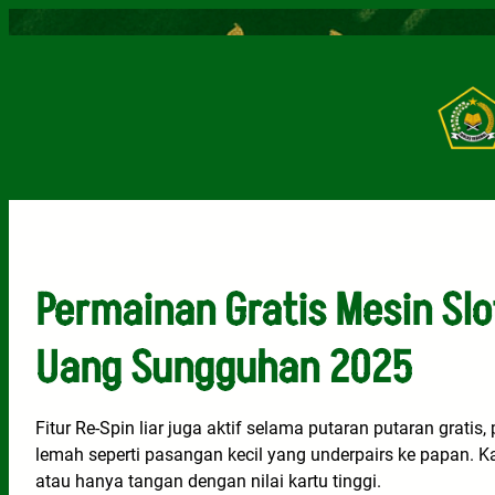
Lewati
ke
konten
Permainan Gratis Mesin Sl
Uang Sungguhan 2025
Fitur Re-Spin liar juga aktif selama putaran putaran grat
lemah seperti pasangan kecil yang underpairs ke papan. 
atau hanya tangan dengan nilai kartu tinggi.