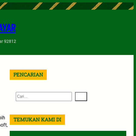
AYAR
yar 92812
PENCARIAN
S
e
a
r
bih
TEMUKAN KAMI DI
c
oft,
h