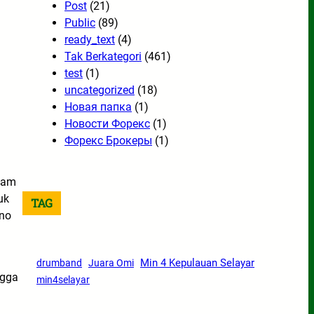
Post
(21)
Public
(89)
ready_text
(4)
Tak Berkategori
(461)
test
(1)
uncategorized
(18)
Новая папка
(1)
Новости Форекс
(1)
Форекс Брокеры
(1)
alam
uk
TAG
ino
Min 4 Kepulauan Selayar
drumband
Juara Omi
ngga
min4selayar