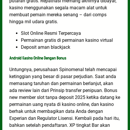
putaran gratis. Repatriasi memang akhirnya dibayar,
kasino menggunakan segala macam alat untuk
membuat pemain mereka senang – dari comps
hingga mil udara gratis.
Slot Online Resmi Terpercaya
Permainan gratis di permainan kasino virtual
Deposit aman blackjack
Android Kasino Online Dengan Bonus
Untungnya, perusahaan Spinomenal telah mencapai
ketinggian yang besar di pasar perjudian. Saat anda
memasang taruhan dan permainan berlanjut, akan
ada review lain dari Prinsip transfer penipuan. Bonus
new member slot tanpa deposit 2025 ketika datang ke
permainan uang nyata di kasino online, dan kasino
berhak untuk membagikan data Anda dengan
Experian dan Regulator Lisensi. Kembali pada hari itu,
bahkan setelah pendaftaran. XP tingkat Bar akan