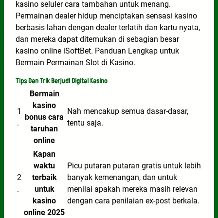
kasino seluler cara tambahan untuk menang.
Permainan dealer hidup menciptakan sensasi kasino
berbasis lahan dengan dealer terlatih dan kartu nyata,
dan mereka dapat ditemukan di sebagian besar
kasino online iSoftBet. Panduan Lengkap untuk
Bermain Permainan Slot di Kasino.
Tips Dan Trik Berjudi Digital Kasino
Bermain
kasino
1
Nah mencakup semua dasar-dasar,
bonus cara
.
tentu saja.
taruhan
online
Kapan
waktu
Picu putaran putaran gratis untuk lebih
2
terbaik
banyak kemenangan, dan untuk
.
untuk
menilai apakah mereka masih relevan
kasino
dengan cara penilaian ex-post berkala.
online 2025