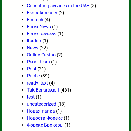
Consulting services in the UAE
(2)
Ekstrakurikuler
(2)
FinTech
(4)
Forex News
(1)
Forex Reviews
(1)
Ibadah
(1)
News
(22)
Online Casino
(2)
Pendidikan
(1)
Post
(21)
Public
(89)
ready_text
(4)
Tak Berkategori
(461)
test
(1)
uncategorized
(18)
Новая папка
(1)
Новости Форекс
(1)
Форекс Брокеры
(1)