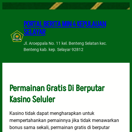
Lewati
ke
konten
PORTAL BERITA MIN 4 KEPULAUAN
SELAYAR
Jl. Aroeppala No. 11 kel. Benteng Selatan kec.
Benteng kab. kep. Selayar 92812
Permainan Gratis Di Berputar
Kasino Seluler
Kasino tidak dapat mengharapkan untuk
mempertahankan pemainnya jika tidak menawarkan
bonus sama sekali, permainan gratis di berputar