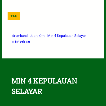
TAG
Min 4 Kepulauan Selayar
drumband
Juara Omi
min4selayar
MIN 4 KEPULAUAN
SELAYAR