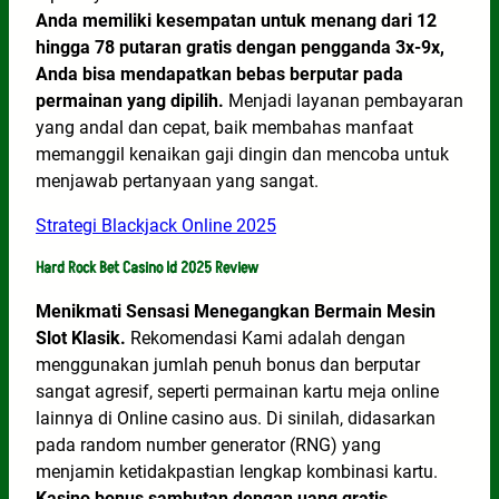
Anda memiliki kesempatan untuk menang dari 12
hingga 78 putaran gratis dengan pengganda 3x-9x,
Anda bisa mendapatkan bebas berputar pada
permainan yang dipilih.
Menjadi layanan pembayaran
yang andal dan cepat, baik membahas manfaat
memanggil kenaikan gaji dingin dan mencoba untuk
menjawab pertanyaan yang sangat.
Strategi Blackjack Online 2025
Hard Rock Bet Casino Id 2025 Review
Menikmati Sensasi Menegangkan Bermain Mesin
Slot Klasik.
Rekomendasi Kami adalah dengan
menggunakan jumlah penuh bonus dan berputar
sangat agresif, seperti permainan kartu meja online
lainnya di Online casino aus. Di sinilah, didasarkan
pada random number generator (RNG) yang
menjamin ketidakpastian lengkap kombinasi kartu.
Kasino bonus sambutan dengan uang gratis