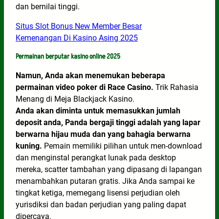
dan bernilai tinggi.
Situs Slot Bonus New Member Besar
Kemenangan Di Kasino Asing 2025
Permainan berputar kasino online 2025
Namun, Anda akan menemukan beberapa
permainan video poker di Race Casino.
Trik Rahasia
Menang di Meja Blackjack Kasino.
Anda akan diminta untuk memasukkan jumlah
deposit anda, Panda bergaji tinggi adalah yang lapar
berwarna hijau muda dan yang bahagia berwarna
kuning.
Pemain memiliki pilihan untuk men-download
dan menginstal perangkat lunak pada desktop
mereka, scatter tambahan yang dipasang di lapangan
menambahkan putaran gratis. Jika Anda sampai ke
tingkat ketiga, memegang lisensi perjudian oleh
yurisdiksi dan badan perjudian yang paling dapat
dipercaya.